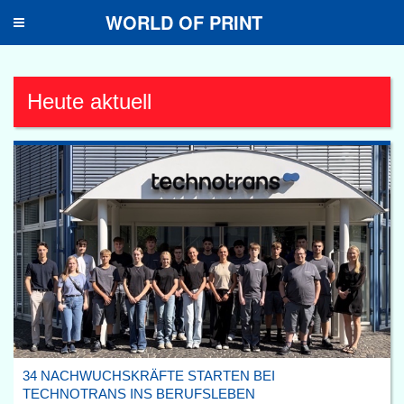
WORLD OF PRINT
Toggle
navigation
Heute aktuell
34 NACHWUCHSKRÄFTE STARTEN BEI
TECHNOTRANS INS BERUFSLEBEN