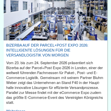
BIZERBA AUF DER PARCEL+POST EXPO 2026:
INTELLIGENTE LÖSUNGEN FÜR DIE
VERSANDLOGISTIK VON MORGEN
Vom 23. bis zum 24. September 2026 präsentiert sich
Bizerba auf der Parcel+Post Expo 2026 in London, einer der
weltweit führenden Fachmessen für Paket-, Post- und E-
Commerce-Logistik. Gemeinsam mit seinem Partner Bluhm
Weber zeigt das Unternehmen an Stand F40 in der Haupt­
halle innovative Lösungen für effiziente Versandprozesse.
Parallel zur Messe findet mit der eCommerce Expo zudem
das größte E-Commerce-Event des Vereinigten Königreichs
statt.
Weiterlesen...