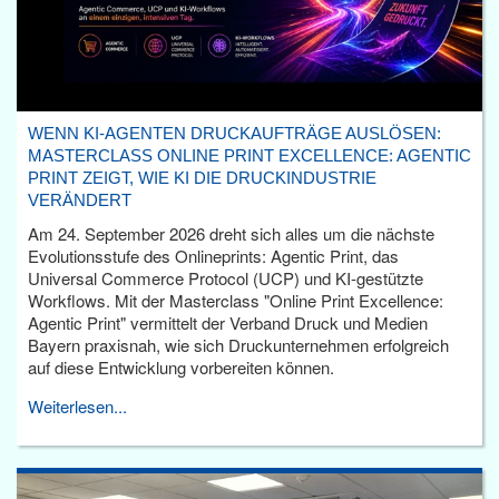
WENN KI-AGENTEN DRUCKAUFTRÄGE AUSLÖSEN:
MASTERCLASS ONLINE PRINT EXCELLENCE: AGENTIC
PRINT ZEIGT, WIE KI DIE DRUCKINDUSTRIE
VERÄNDERT
Am 24. September 2026 dreht sich alles um die nächste
Evolutionsstufe des Onlineprints: Agentic Print, das
Universal Commerce Protocol (UCP) und KI-gestützte
Workflows. Mit der Masterclass "Online Print Excellence:
Agentic Print" vermittelt der Verband Druck und Medien
Bayern praxisnah, wie sich Druckunternehmen erfolgreich
auf diese Entwicklung vorbereiten können.
Weiterlesen...