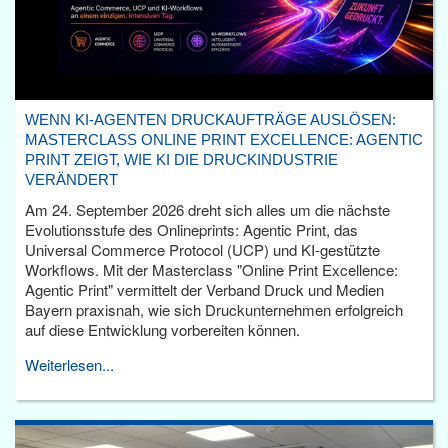
WENN KI-AGENTEN DRUCKAUFTRÄGE AUSLÖSEN:
MASTERCLASS ONLINE PRINT EXCELLENCE: AGENTIC
PRINT ZEIGT, WIE KI DIE DRUCKINDUSTRIE
VERÄNDERT
Am 24. September 2026 dreht sich alles um die nächste
Evolutionsstufe des Onlineprints: Agentic Print, das
Universal Commerce Protocol (UCP) und KI-gestützte
Workflows. Mit der Masterclass "Online Print Excellence:
Agentic Print" vermittelt der Verband Druck und Medien
Bayern praxisnah, wie sich Druckunternehmen erfolgreich
auf diese Entwicklung vorbereiten können.
Weiterlesen...