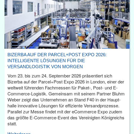
BIZERBA AUF DER PARCEL+POST EXPO 2026:
INTELLIGENTE LÖSUNGEN FÜR DIE
VERSANDLOGISTIK VON MORGEN
Vom 23. bis zum 24. September 2026 präsentiert sich
Bizerba auf der Parcel+Post Expo 2026 in London, einer der
weltweit führenden Fachmessen für Paket-, Post- und E-
Commerce-Logistik. Gemeinsam mit seinem Partner Bluhm
Weber zeigt das Unternehmen an Stand F40 in der Haupt­
halle innovative Lösungen für effiziente Versandprozesse.
Parallel zur Messe findet mit der eCommerce Expo zudem
das größte E-Commerce-Event des Vereinigten Königreichs
statt.
Weiterlesen...