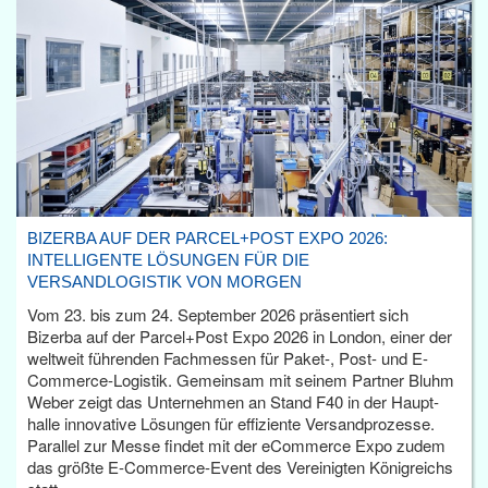
BIZERBA AUF DER PARCEL+POST EXPO 2026:
INTELLIGENTE LÖSUNGEN FÜR DIE
VERSANDLOGISTIK VON MORGEN
Vom 23. bis zum 24. September 2026 präsentiert sich
Bizerba auf der Parcel+Post Expo 2026 in London, einer der
weltweit führenden Fachmessen für Paket-, Post- und E-
Commerce-Logistik. Gemeinsam mit seinem Partner Bluhm
Weber zeigt das Unternehmen an Stand F40 in der Haupt­
halle innovative Lösungen für effiziente Versandprozesse.
Parallel zur Messe findet mit der eCommerce Expo zudem
das größte E-Commerce-Event des Vereinigten Königreichs