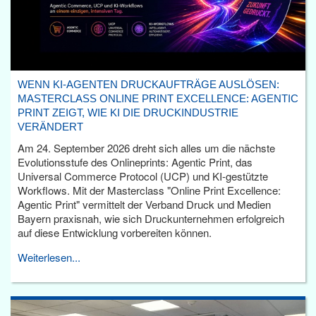
WENN KI-AGENTEN DRUCKAUFTRÄGE AUSLÖSEN:
MASTERCLASS ONLINE PRINT EXCELLENCE: AGENTIC
PRINT ZEIGT, WIE KI DIE DRUCKINDUSTRIE
VERÄNDERT
Am 24. September 2026 dreht sich alles um die nächste
Evolutionsstufe des Onlineprints: Agentic Print, das
Universal Commerce Protocol (UCP) und KI-gestützte
Workflows. Mit der Masterclass "Online Print Excellence:
Agentic Print" vermittelt der Verband Druck und Medien
Bayern praxisnah, wie sich Druckunternehmen erfolgreich
auf diese Entwicklung vorbereiten können.
Weiterlesen...