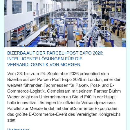
BIZERBA AUF DER PARCEL+POST EXPO 2026:
INTELLIGENTE LÖSUNGEN FÜR DIE
VERSANDLOGISTIK VON MORGEN
Vom 23. bis zum 24. September 2026 präsentiert sich
Bizerba auf der Parcel+Post Expo 2026 in London, einer der
weltweit führenden Fachmessen für Paket-, Post- und E-
Commerce-Logistik. Gemeinsam mit seinem Partner Bluhm
Weber zeigt das Unternehmen an Stand F40 in der Haupt­
halle innovative Lösungen für effiziente Versandprozesse.
Parallel zur Messe findet mit der eCommerce Expo zudem
das größte E-Commerce-Event des Vereinigten Königreichs
statt.
Weiterlesen...