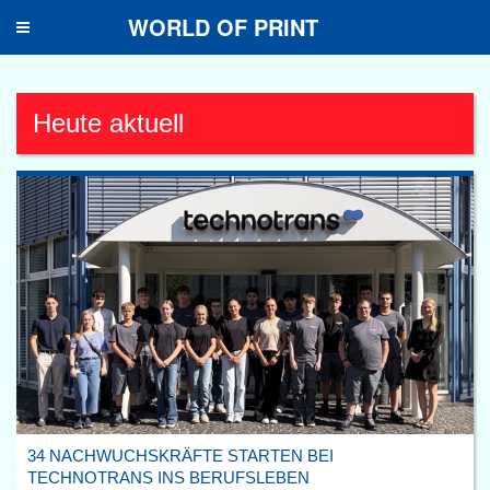
WORLD OF PRINT
Toggle
navigation
Heute aktuell
34 NACHWUCHSKRÄFTE STARTEN BEI
TECHNOTRANS INS BERUFSLEBEN