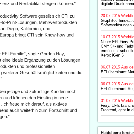
zienz und Rentabilität steigern können.“
digitale Druckman
ductivity Software gesellt sich CTI zu
20.07.2015
Workfl
Graphitec-Innovatio
-to-Print-Lösungen, Mehrwertprodukten
Softwarelösungen 
an Diego, Kalifornien, und
 Europa bringt CTI sein Know-how und
10.07.2015
Workfl
Neuer EFI Fiery Pri
CMYK+- und Farbf
ermöglicht schnelle
e EFI-Familie“, sagte Gordon Hay,
Xerox iGen 5
t eine ideale Ergänzung zu den Lösungen
odukten und professionellen
06.07.2015
Aus de
EFI übernimmt Ma
ng weiterer Geschäftsmöglichkeiten und die
.“
06.07.2015
Aus de
EFI übernimmt Reg
en jetzige und zukünftige Kunden noch
ren und können den Einstieg in neue
01.07.2015
Workfl
Ich freue mich darauf, als aktives
Fiery, EFIs branch
ens auch weiterhin zum Fortschritt und
Frontend, geht in 
gen.“
Heidelberg forcier