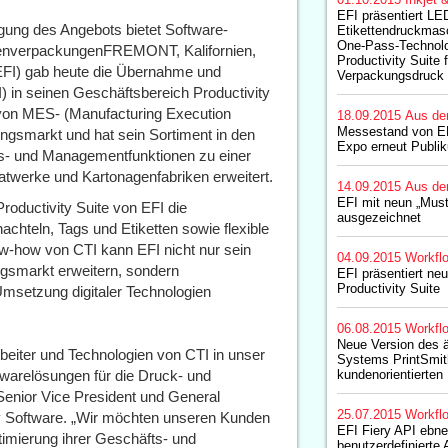
EFI präsentiert LED
ung des Angebots bietet Software-
Etikettendruckmasc
One-Pass-Technolo
ppenverpackungenFREMONT, Kalifornien,
Productivity Suite 
 (EFI) gab heute die Übernahme und
Verpackungsdruck
I) in seinen Geschäftsbereich Productivity
r von MES- (Manufacturing Execution
18.09.2015
Aus de
Messestand von EF
ngsmarkt und hat sein Sortiment in den
Expo erneut Publ
s- und Managementfunktionen zu einer
twerke und Kartonagenfabriken erweitert.
14.09.2015
Aus de
EFI mit neun „Mus
roductivity Suite von EFI die
ausgezeichnet
achteln, Tags und Etiketten sowie flexible
-how von CTI kann EFI nicht nur sein
04.09.2015
Workfl
gsmarkt erweitern, sondern
EFI präsentiert ne
Productivity Suite
Umsetzung digitaler Technologien
06.08.2015
Workfl
Neue Version des 
beiter und Technologien von CTI in unser
Systems PrintSmit
warelösungen für die Druck- und
kundenorientierten
Senior Vice President und General
25.07.2015
Workfl
y Software. „Wir möchten unseren Kunden
EFI Fiery API ebne
imierung ihrer Geschäfts- und
benutzerdefinierte