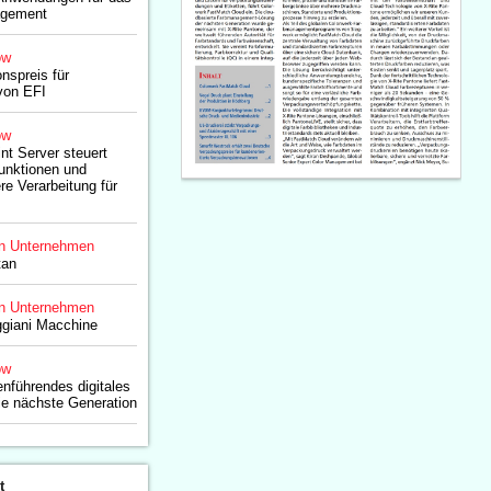
agement
ow
nspreis für
von EFI
ow
nt Server steuert
unktionen und
re Verarbeitung für
n Unternehmen
tan
n Unternehmen
giani Macchine
ow
enführendes digitales
die nächste Generation
t