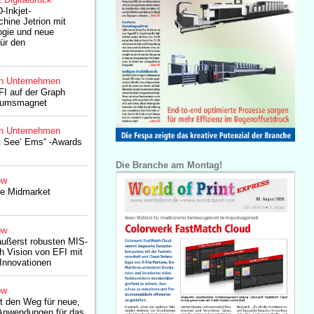
-Inkjet-
hine Jetrion mit
gie und neue
für den
n Unternehmen
I auf der Graph
ikumsmagnet
n Unternehmen
t See‘ Ems“ -Awards
Die Branche am Montag!
ow
ue Midmarket
ow
äußerst robusten MIS-
h Vision von EFI mit
 Innovationen
ow
t den Weg für neue,
 Anwendungen für das