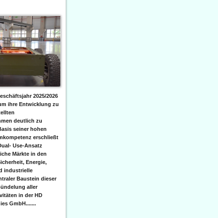
eschäftsjahr 2025/2026
 um ihre Entwicklung zu
ellten
men deutlich zu
Basis seiner hohen
emkompetenz erschließt
Dual- Use-Ansatz
iche Märkte in den
icherheit, Energie,
 industrielle
raler Baustein dieser
ündelung aller
itäten in der HD
es GmbH.......