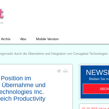
Archiv
Abo
Mobile Version
ungsmarkt durch die Übernahme und Integration von Corrugated Technologies I
NEWS
 Position im
Bleiben Sie mi
e Übernahme und
ABON
echnologies Inc.
eich Productivity
01.10.2015
Inkjet 