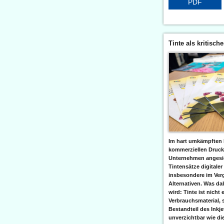
PDF
Tinte als kritisch
Im hart umkämpften 
kommerziellen Druc
Unternehmen angesic
Tintensätze digitaler
insbesondere im Verg
Alternativen. Was da
wird: Tinte ist nicht 
Verbrauchsmaterial, 
Bestandteil des Inkj
unverzichtbar wie di