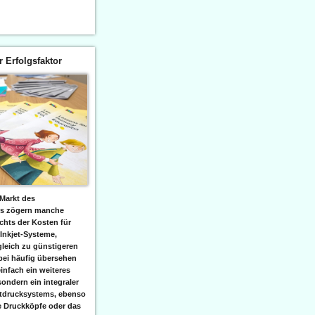
er Erfolgsfaktor
Markt des
ks zögern manche
hts der Kosten für
 Inkjet-Systeme,
leich zu günstigeren
bei häufig übersehen
einfach ein weiteres
sondern ein integraler
etdrucksystems, ebenso
e Druckköpfe oder das