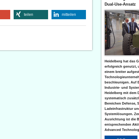
Dual-Use-Ansatz
teilen
mitteilen
Heidelberg hat das G
erfolgreich genutzt,
einem breiter aufgest
Technologieunterneh
beschleunigen. Auf 
Industrie- und Syst
Heidelberg mit dem 
systematisch zusätzl
Bereichen Defense, S
Ladeinfrastruktur und
Systemlösungen. Zent
Ausrichtung ist die B
entsprechenden Aktiv
Advanced Technologi