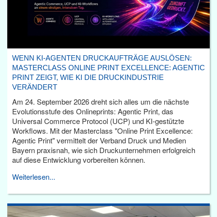
WENN KI-AGENTEN DRUCKAUFTRÄGE AUSLÖSEN:
MASTERCLASS ONLINE PRINT EXCELLENCE: AGENTIC
PRINT ZEIGT, WIE KI DIE DRUCKINDUSTRIE
VERÄNDERT
Am 24. September 2026 dreht sich alles um die nächste
Evolutionsstufe des Onlineprints: Agentic Print, das
Universal Commerce Protocol (UCP) und KI-gestützte
Workflows. Mit der Masterclass "Online Print Excellence:
Agentic Print" vermittelt der Verband Druck und Medien
Bayern praxisnah, wie sich Druckunternehmen erfolgreich
auf diese Entwicklung vorbereiten können.
Weiterlesen...