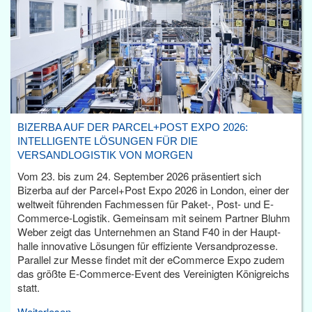
BIZERBA AUF DER PARCEL+POST EXPO 2026:
INTELLIGENTE LÖSUNGEN FÜR DIE
VERSANDLOGISTIK VON MORGEN
Vom 23. bis zum 24. September 2026 präsentiert sich
Bizerba auf der Parcel+Post Expo 2026 in London, einer der
weltweit führenden Fachmessen für Paket-, Post- und E-
Commerce-Logistik. Gemeinsam mit seinem Partner Bluhm
Weber zeigt das Unternehmen an Stand F40 in der Haupt­
halle innovative Lösungen für effiziente Versandprozesse.
Parallel zur Messe findet mit der eCommerce Expo zudem
das größte E-Commerce-Event des Vereinigten Königreichs
statt.
Weiterlesen...