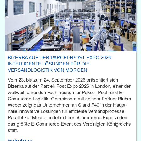
BIZERBA AUF DER PARCEL+POST EXPO 2026:
INTELLIGENTE LÖSUNGEN FÜR DIE
VERSANDLOGISTIK VON MORGEN
Vom 23. bis zum 24. September 2026 präsentiert sich
Bizerba auf der Parcel+Post Expo 2026 in London, einer der
weltweit führenden Fachmessen für Paket-, Post- und E-
Commerce-Logistik. Gemeinsam mit seinem Partner Bluhm
Weber zeigt das Unternehmen an Stand F40 in der Haupt­
halle innovative Lösungen für effiziente Versandprozesse.
Parallel zur Messe findet mit der eCommerce Expo zudem
das größte E-Commerce-Event des Vereinigten Königreichs
statt.
Weiterlesen...