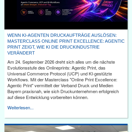
WENN KI-AGENTEN DRUCKAUFTRÄGE AUSLÖSEN:
MASTERCLASS ONLINE PRINT EXCELLENCE: AGENTIC
PRINT ZEIGT, WIE KI DIE DRUCKINDUSTRIE
VERÄNDERT
Am 24. September 2026 dreht sich alles um die nächste
Evolutionsstufe des Onlineprints: Agentic Print, das
Universal Commerce Protocol (UCP) und KI-gestützte
Workflows. Mit der Masterclass "Online Print Excellence:
Agentic Print" vermittelt der Verband Druck und Medien
Bayern praxisnah, wie sich Druckunternehmen erfolgreich
auf diese Entwicklung vorbereiten können.
Weiterlesen...