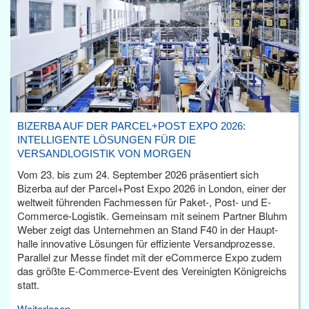
BIZERBA AUF DER PARCEL+POST EXPO 2026:
INTELLIGENTE LÖSUNGEN FÜR DIE
VERSANDLOGISTIK VON MORGEN
Vom 23. bis zum 24. September 2026 präsentiert sich
Bizerba auf der Parcel+Post Expo 2026 in London, einer der
weltweit führenden Fachmessen für Paket-, Post- und E-
Commerce-Logistik. Gemeinsam mit seinem Partner Bluhm
Weber zeigt das Unternehmen an Stand F40 in der Haupt­
halle innovative Lösungen für effiziente Versandprozesse.
Parallel zur Messe findet mit der eCommerce Expo zudem
das größte E-Commerce-Event des Vereinigten Königreichs
statt.
Weiterlesen...