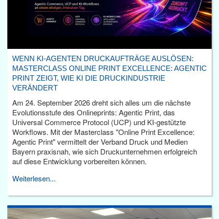
WENN KI-AGENTEN DRUCKAUFTRÄGE AUSLÖSEN:
MASTERCLASS ONLINE PRINT EXCELLENCE: AGENTIC
PRINT ZEIGT, WIE KI DIE DRUCKINDUSTRIE
VERÄNDERT
Am 24. September 2026 dreht sich alles um die nächste
Evolutionsstufe des Onlineprints: Agentic Print, das
Universal Commerce Protocol (UCP) und KI-gestützte
Workflows. Mit der Masterclass "Online Print Excellence:
Agentic Print" vermittelt der Verband Druck und Medien
Bayern praxisnah, wie sich Druckunternehmen erfolgreich
auf diese Entwicklung vorbereiten können.
Weiterlesen...