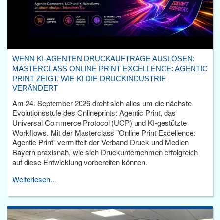
WENN KI-AGENTEN DRUCKAUFTRÄGE AUSLÖSEN:
MASTERCLASS ONLINE PRINT EXCELLENCE: AGENTIC
PRINT ZEIGT, WIE KI DIE DRUCKINDUSTRIE
VERÄNDERT
Am 24. September 2026 dreht sich alles um die nächste
Evolutionsstufe des Onlineprints: Agentic Print, das
Universal Commerce Protocol (UCP) und KI-gestützte
Workflows. Mit der Masterclass "Online Print Excellence:
Agentic Print" vermittelt der Verband Druck und Medien
Bayern praxisnah, wie sich Druckunternehmen erfolgreich
auf diese Entwicklung vorbereiten können.
Weiterlesen...