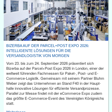
BIZERBA AUF DER PARCEL+POST EXPO 2026:
INTELLIGENTE LÖSUNGEN FÜR DIE
VERSANDLOGISTIK VON MORGEN
Vom 23. bis zum 24. September 2026 präsentiert sich
Bizerba auf der Parcel+Post Expo 2026 in London, einer der
weltweit führenden Fachmessen für Paket-, Post- und E-
Commerce-Logistik. Gemeinsam mit seinem Partner Bluhm
Weber zeigt das Unternehmen an Stand F40 in der Haupt­
halle innovative Lösungen für effiziente Versandprozesse.
Parallel zur Messe findet mit der eCommerce Expo zudem
das größte E-Commerce-Event des Vereinigten Königreichs
statt.
Weiterlesen...