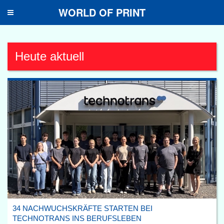
WORLD OF PRINT
Toggle
navigation
Heute aktuell
34 NACHWUCHSKRÄFTE STARTEN BEI
TECHNOTRANS INS BERUFSLEBEN