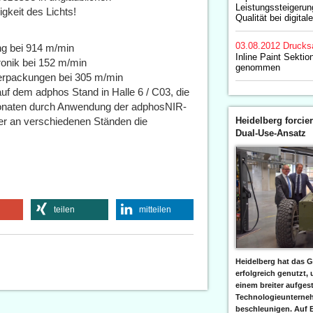
Leistungssteigerun
gkeit des Lichts!
Qualität bei digit
03.08.2012
Drucks
ing bei 914 m/min
Inline Paint Sektion
tronik bei 152 m/min
genommen
Verpackungen bei 305 m/min
f dem adphos Stand in Halle 6 / C03, die
Monaten durch Anwendung der adphosNIR-
er an verschiedenen Ständen die
Heidelberg forcier
Dual-Use-Ansatz
teilen
mitteilen
Heidelberg hat das G
erfolgreich genutzt,
einem breiter aufgest
Technologieunterneh
beschleunigen. Auf 