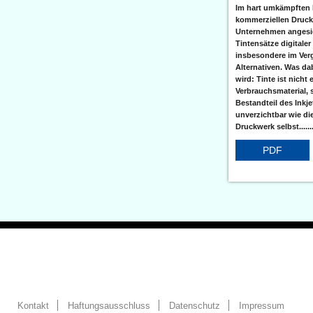
Im hart umkämpften 
kommerziellen Druc
Unternehmen angesic
Tintensätze digitaler
insbesondere im Verg
Alternativen. Was da
wird: Tinte ist nicht 
Verbrauchsmaterial, 
Bestandteil des Inkj
unverzichtbar wie di
Druckwerk selbst......
PDF
Kontakt
Haftungsausschluss
Datenschutz
Impressum