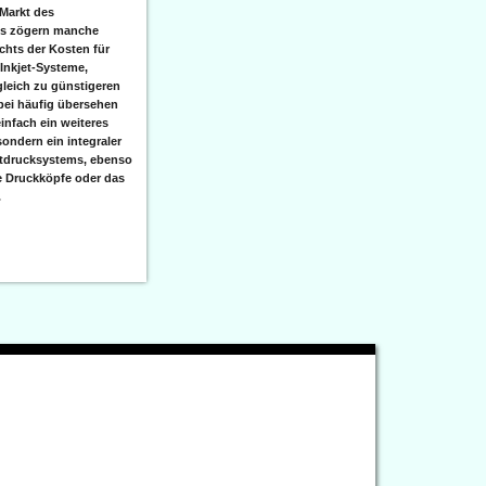
Markt des
ks zögern manche
hts der Kosten für
 Inkjet-Systeme,
leich zu günstigeren
bei häufig übersehen
einfach ein weiteres
sondern ein integraler
etdrucksystems, ebenso
e Druckköpfe oder das
.