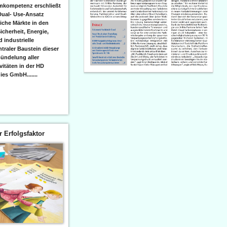
emkompetenz erschließt
Dual- Use-Ansatz
iche Märkte in den
icherheit, Energie,
 industrielle
raler Baustein dieser
ündelung aller
itäten in der HD
es GmbH.......
er Erfolgsfaktor