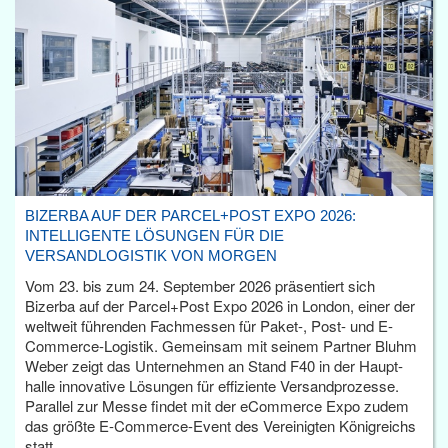
BIZERBA AUF DER PARCEL+POST EXPO 2026:
INTELLIGENTE LÖSUNGEN FÜR DIE
VERSANDLOGISTIK VON MORGEN
Vom 23. bis zum 24. September 2026 präsentiert sich
Bizerba auf der Parcel+Post Expo 2026 in London, einer der
weltweit führenden Fachmessen für Paket-, Post- und E-
Commerce-Logistik. Gemeinsam mit seinem Partner Bluhm
Weber zeigt das Unternehmen an Stand F40 in der Haupt­
halle innovative Lösungen für effiziente Versandprozesse.
Parallel zur Messe findet mit der eCommerce Expo zudem
das größte E-Commerce-Event des Vereinigten Königreichs
statt.