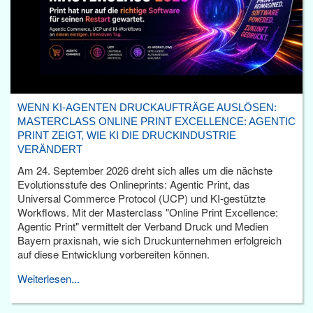
WENN KI-AGENTEN DRUCKAUFTRÄGE AUSLÖSEN:
MASTERCLASS ONLINE PRINT EXCELLENCE: AGENTIC
PRINT ZEIGT, WIE KI DIE DRUCKINDUSTRIE
VERÄNDERT
Am 24. September 2026 dreht sich alles um die nächste
Evolutionsstufe des Onlineprints: Agentic Print, das
Universal Commerce Protocol (UCP) und KI-gestützte
Workflows. Mit der Masterclass "Online Print Excellence:
Agentic Print" vermittelt der Verband Druck und Medien
Bayern praxisnah, wie sich Druckunternehmen erfolgreich
auf diese Entwicklung vorbereiten können.
Weiterlesen...