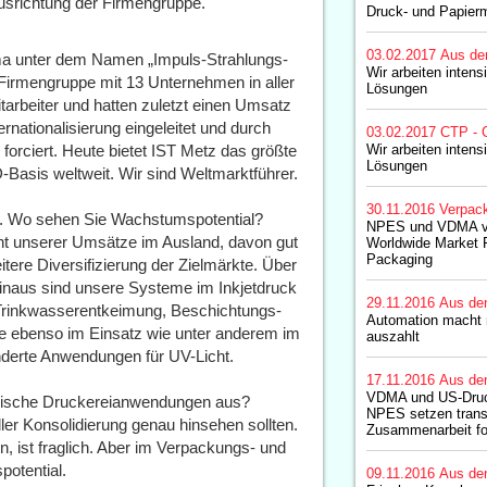
usrichtung der Firmengruppe.
Druck- und Papier
03.02.2017
Aus de
rma unter dem Namen „Impuls-Strahlungs-
Wir arbeiten intens
 Firmengruppe mit 13 Unternehmen in aller
Lösungen
arbeiter und hatten zuletzt einen Umsatz
rnationalisierung eingeleitet und durch
03.02.2017
CTP - 
ciert. Heute bietet IST Metz das größte
Wir arbeiten intens
Lösungen
Basis weltweit. Wir sind Weltmarktführer.
30.11.2016
Verpac
t. Wo sehen Sie Wachstumspotential?
NPES und VDMA ver
ent unserer Umsätze im Ausland, davon gut
Worldwide Market F
Packaging
tere Diversifizierung der Zielmärkte. Über
inaus sind unsere Systeme im Inkjetdruck
29.11.2016
Aus de
e Trinkwasserentkeimung, Beschichtungs-
Automation macht n
ie ebenso im Einsatz wie unter anderem im
auszahlt
nderte Anwendungen für UV-Licht.
17.11.2016
Aus de
VDMA und US-Druc
sische Druckereianwendungen aus?
NPES setzen trans
ller Konsolidierung genau hinsehen sollten.
Zusammenarbeit fo
 ist fraglich. Aber im Verpackungs- und
potential.
09.11.2016
Aus de