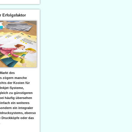
er Erfolgsfaktor
Markt des
ks zögern manche
hts der Kosten für
 Inkjet-Systeme,
leich zu günstigeren
bei häufig übersehen
einfach ein weiteres
sondern ein integraler
etdrucksystems, ebenso
e Druckköpfe oder das
.