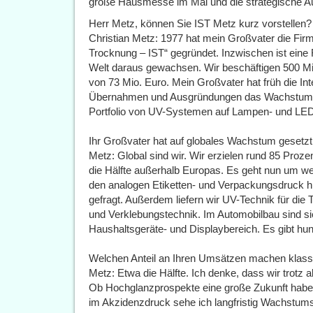
große Hausmesse im Mai und die strategische A
Herr Metz, können Sie IST Metz kurz vorstellen?
Christian Metz: 1977 hat mein Großvater die Fi
Trocknung – IST“ gegründet. Inzwischen ist eine
Welt daraus gewachsen. Wir beschäftigen 500 Mit
von 73 Mio. Euro. Mein Großvater hat früh die Inte
Übernahmen und Ausgründungen das Wachstum for
Portfolio von UV-Systemen auf Lampen- und LED-
Ihr Großvater hat auf globales Wachstum gesetz
Metz: Global sind wir. Wir erzielen rund 85 Proz
die Hälfte außerhalb Europas. Es geht nun um wei
den analogen Etiketten- und Verpackungsdruck h
gefragt. Außerdem liefern wir UV-Technik für di
und Verklebungstechnik. Im Automobilbau sind s
Haushaltsgeräte- und Displaybereich. Es gibt hu
Welchen Anteil an Ihren Umsätzen machen klas
Metz: Etwa die Hälfte. Ich denke, dass wir trotz a
Ob Hochglanzprospekte eine große Zukunft haben,
im Akzidenzdruck sehe ich langfristig Wachstums