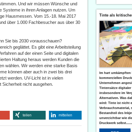
 abstimmen. Und wir müssen Wünsche und
e Systeme in ihren Anlagen nutzen. Um
Tinte als kritisch
äßige Hausmessen. Vom 15.-18. Mai 2017
 und über 1.000 Fachbesucher aus über 30
enn Sie bis 2030 vorausschauen?
ich geglättet. Es gibt eine Arbeitsteilung
rfahren auf der einen Seite und digitalen
mierten Haltung heraus werden Kunden die
en wählen. Wir werden eine starke Basis
e können aber auch in zwei bis drei
Im hart umkämpften 
t werden. UV-Licht ist in vielen
kommerziellen Druc
Unternehmen angesic
t Sicherheit nicht ausgehen.
Tintensätze digitaler
insbesondere im Verg
Alternativen. Was da
wird: Tinte ist nicht 
Verbrauchsmaterial, 
Bestandteil des Inkj
teilen
mitteilen
unverzichtbar wie di
Druckwerk selbst......