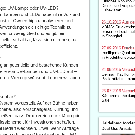
Frisches Knowhow
Druck- und Verpac
 Frage: UV-Lampe oder UV-LED?
Usbekistan
er. Lampen und LEDs haben ihre Vor- und
-Cost-of-Ownership zu analysieren und
26.10.2016
Aus de
Anwendungen die richtige Technik zu
VDMA: Drucktechn
präsentiert sich auf
wer für wenig Geld und es gibt ein
in Shanghai
eller schaltbar, lässt sich dimmen, hat
effizienz.
27.09.2016
Drucks
Intelligente Quali
in Produktionspro
?
g an potentielle und bestehende Kunden
21.09.2016
Verpac
orteile von UV-Lampen und UV-LED auf –
German Pavillon pr
ieren. Wenn gewünscht, können wir auch
Packmittel in Jaka
23.07.2016
Verpac
Käuferentscheidung 
auschbar?
Sale
System vorgestellt. Auf der Bühne haben
herie, also Vorschaltgerät, Kühlung und
 heißen, dass Druckereien nun ständig die
ssicherheit für Investitionen schaffen.
Heidelberg forcier
i Bedarf wechseln. Etwa, wenn Aufträge
Dual-Use-Ansatz
langen oder wenn Gesetzgeber die LED-