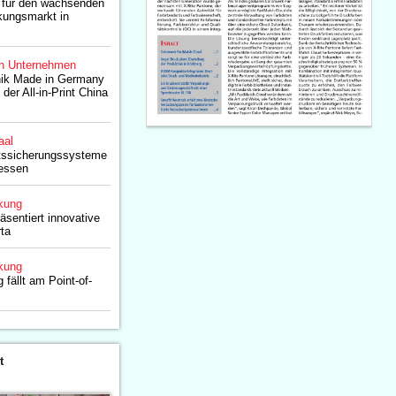
 für den wachsenden
kungsmarkt in
n Unternehmen
ik Made in Germany
 der All-in-Print China
aal
tätssicherungssysteme
zessen
kung
äsentiert innovative
rta
kung
fällt am Point-of-
t