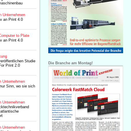
maschinenbau
n Unternehmen
iv an Print 4.0
Computer to Plate
iv an Print 4.0
kung
öffentlichen Studie
Die Branche am Montag!
or Print 2.0
n Unternehmen
ur Sinn, wo sie sich
n Unternehmen
ktechnikverband
atlantische
rt
n Unternehmen