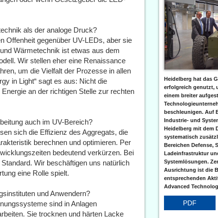
technik als der analoge Druck?
gen Offenheit gegenüber UV-LEDs, aber sie
t- und Wärmetechnik ist etwas aus dem
odell. Wir stellen eher eine Renaissance
ren, um die Vielfalt der Prozesse in allen
Heidelberg hat das G
 in Light“ sagt es aus: Nicht die
erfolgreich genutzt,
 Energie an der richtigen Stelle zur rechten
einem breiter aufgest
Technologieunterneh
beschleunigen. Auf 
Industrie- und Syst
arbeitung auch im UV-Bereich?
Heidelberg mit dem 
sen sich die Effizienz des Aggregats, die
systematisch zusätzl
akteristik berechnen und optimieren. Per
Bereichen Defense, S
wicklungszeiten bedeutend verkürzen. Bei
Ladeinfrastruktur und
Standard. Wir beschäftigen uns natürlich
Systemlösungen. Zent
Ausrichtung ist die B
ung eine Rolle spielt.
entsprechenden Aktiv
Advanced Technologi
ngsinstituten und Anwendern?
PDF
cknungssysteme sind in Anlagen
rbeiten. Sie trocknen und härten Lacke