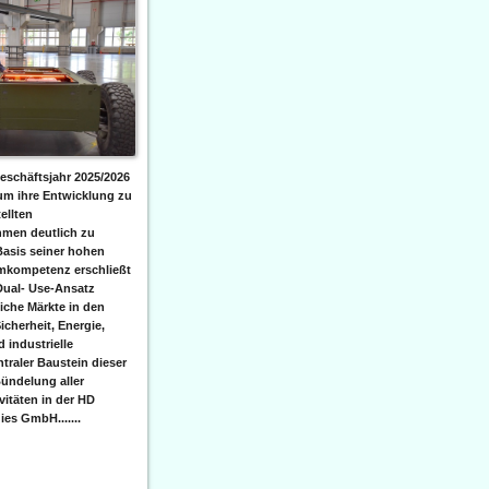
eschäftsjahr 2025/2026
 um ihre Entwicklung zu
ellten
men deutlich zu
Basis seiner hohen
emkompetenz erschließt
Dual- Use-Ansatz
iche Märkte in den
icherheit, Energie,
 industrielle
raler Baustein dieser
ündelung aller
itäten in der HD
es GmbH.......