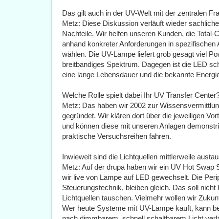
Das gilt auch in der UV-Welt mit der zentralen
Metz: Diese Diskussion verläuft wieder sachlich
Nachteile. Wir helfen unseren Kunden, die Total
anhand konkreter Anforderungen in spezifischen 
wählen. Die UV-Lampe liefert grob gesagt viel Po
breitbandiges Spektrum. Dagegen ist die LED schn
eine lange Lebensdauer und die bekannte Energie
Welche Rolle spielt dabei Ihr UV Transfer Center
Metz: Das haben wir 2002 zur Wissensvermittlun
gegründet. Wir klären dort über die jeweiligen V
und können diese mit unseren Anlagen demonstr
praktische Versuchsreihen fahren.
Inwieweit sind die Lichtquellen mittlerweile aust
Metz: Auf der drupa haben wir ein UV Hot Swap 
wir live von Lampe auf LED gewechselt. Die Perip
Steuerungstechnik, bleiben gleich. Das soll nicht
Lichtquellen tauschen. Vielmehr wollen wir Zukunft
Wer heute Systeme mit UV-Lampe kauft, kann be
nach dimmbarem, schnell schaltbarem Licht ver