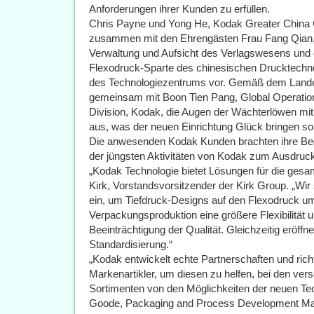
Anforderungen ihrer Kunden zu erfüllen.
Chris Payne und Yong He, Kodak Greater China 
zusammen mit den Ehrengästen Frau Fang Qian, V
Verwaltung und Aufsicht des Verlagswesens und d
Flexodruck-Sparte des chinesischen Drucktechnol
des Technologiezentrums vor. Gemäß dem Lande
gemeinsam mit Boon Tien Pang, Global Operation
Division, Kodak, die Augen der Wächterlöwen mi
aus, was der neuen Einrichtung Glück bringen sol
Die anwesenden Kodak Kunden brachten ihre Begei
der jüngsten Aktivitäten von Kodak zum Ausdruc
„Kodak Technologie bietet Lösungen für die ges
Kirk, Vorstandsvorsitzender der Kirk Group. „W
ein, um Tiefdruck-Designs auf den Flexodruck umz
Verpackungsproduktion eine größere Flexibilität 
Beeinträchtigung der Qualität. Gleichzeitig eröffn
Standardisierung.“
„Kodak entwickelt echte Partnerschaften und rich
Markenartikler, um diesen zu helfen, bei den vers
Sortimenten von den Möglichkeiten der neuen Tech
Goode, Packaging and Process Development Man