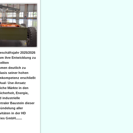
eschäftsjahr 2025/2026
 um ihre Entwicklung zu
ellten
men deutlich zu
Basis seiner hohen
emkompetenz erschließt
Dual- Use-Ansatz
iche Märkte in den
icherheit, Energie,
 industrielle
raler Baustein dieser
ündelung aller
itäten in der HD
es GmbH.......