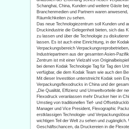
Schanghai, China, Kunden und weitere Gäste beg
Branchenmedien und Partnern waren anwesend, 
Räumlichkeiten zu sehen.
Das neue Technologiezentrum soll Kunden und an
Druckindustrie die Gelegenheit bieten, sich 
zu lassen und über die Technologie zu diskutieren
lassen. Es ist auch eine Einrichtung, in der Koda
Verpackungsbereich Verpackungsreprobetrieben, 
Industriepartnern aus der gesamten Asien-Pazifi
Zentrum ist mit einer Vielzahl von Originalbeisp
bei denen Kodak Technologie Tag für Tag den Un
verfügbar, die dem Kodak Team wie auch den Besu
Mit dieser Investition unterstreicht Kodak sein E
Verpackungsflexodrucks in China und der gesamt
„Die Qualität, Effizienz und Umweltvorteile der 
Flexodruck veranlassen mehr Drucker hier in Ch
Umstieg von traditionellen Tief- und Offsetdruck
Manager und Vice President, Flexographic Packa
erstklassigen Technologie- und Verpackungslösun
wichtigen Teil der Welt zu sehen und zugänglich.
Geschäftschancen, da Druckereien in die Flexote