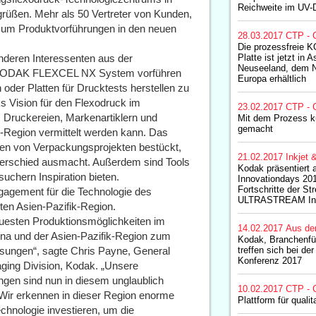
Reichweite im UV-
rüßen. Mehr als 50 Vertreter von Kunden,
um Produktvorführungen in den neuen
28.03.2017
CTP - 
Die prozessfrei
deren Interessenten aus der
Platte ist jetzt in 
Neuseeland, dem 
das KODAK FLEXCEL NX System vorführen
Europa erhältlich
 oder Platten für Drucktests herstellen zu
ks Vision für den Flexodruck im
23.02.2017
CTP - 
Druckereien, Markenartiklern und
Mit dem Prozess k
gemacht
k-Region vermittelt werden kann. Das
ielen von Verpackungsprojekten bestückt,
21.02.2017
Inkjet 
terschied ausmacht. Außerdem sind Tools
Kodak präsentiert 
chern Inspiration bieten.
Innovationdays 20
Fortschritte der S
ngagement für die Technologie des
ULTRASTREAM Inkj
en Asien-Pazifik-Region.
neuesten Produktionsmöglichkeiten im
14.02.2017
Aus de
ina und der Asien-Pazifik-Region zum
Kodak, Branchenfü
lösungen“, sagte Chris Payne, General
treffen sich bei d
Konferenz 2017
ging Division, Kodak. „Unsere
gen sind nun in diesem unglaublich
10.02.2017
CTP - 
 Wir erkennen in dieser Region enorme
Plattform für qual
chnologie investieren, um die