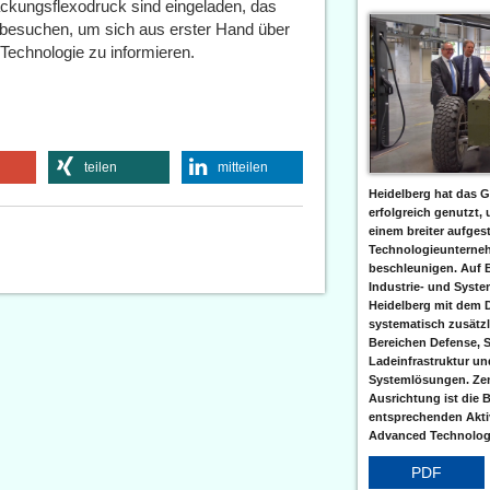
ackungsflexodruck sind eingeladen, das
besuchen, um sich aus erster Hand über
Technologie zu informieren.
teilen
mitteilen
Heidelberg hat das G
erfolgreich genutzt,
einem breiter aufgest
Technologieunterneh
beschleunigen. Auf 
Industrie- und Syst
Heidelberg mit dem 
systematisch zusätzl
Bereichen Defense, S
Ladeinfrastruktur und
Systemlösungen. Zent
Ausrichtung ist die B
entsprechenden Aktiv
Advanced Technologi
PDF