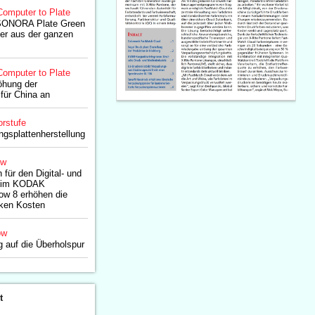
Computer to Plate
 SONORA Plate Green
er aus der ganzen
Computer to Plate
öhung der
 für China an
rstufe
ngsplattenherstellung
ow
für den Digital- und
k im KODAK
w 8 erhöhen die
nken Kosten
ow
g auf die Überholspur
t