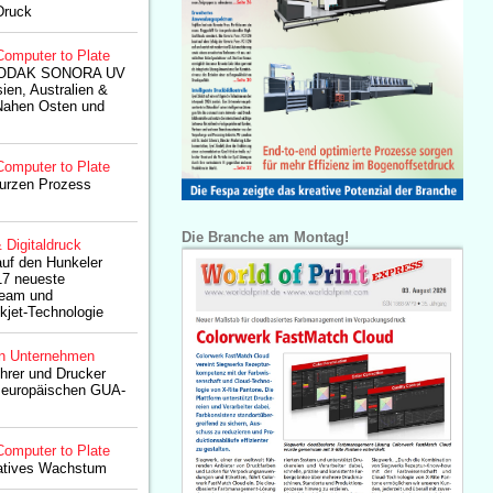
Druck
Computer to Plate
e KODAK SONORA UV
Asien, Australien &
Nahen Osten und
Computer to Plate
urzen Prozess
Die Branche am Montag!
& Digitaldruck
auf den Hunkeler
17 neueste
tream und
et-Technologie
n Unternehmen
hrer und Drucker
er europäischen GUA-
Computer to Plate
itatives Wachstum