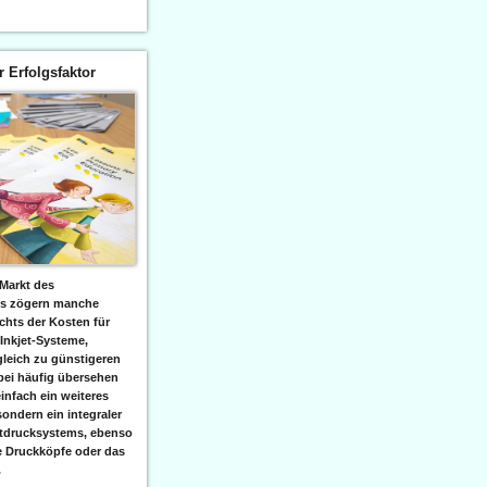
er Erfolgsfaktor
Markt des
ks zögern manche
hts der Kosten für
 Inkjet-Systeme,
leich zu günstigeren
bei häufig übersehen
einfach ein weiteres
sondern ein integraler
etdrucksystems, ebenso
e Druckköpfe oder das
.