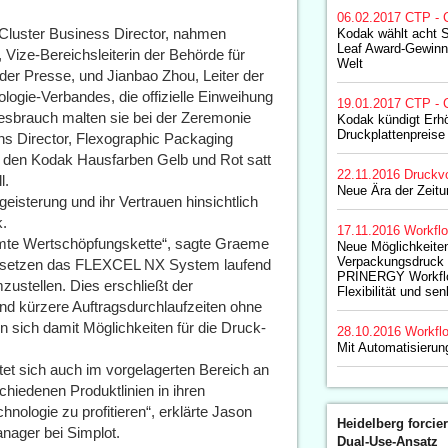
06.02.2017
CTP - 
Cluster Business Director, nahmen
Kodak wählt acht
Leaf Award-Gewinn
ize-Bereichsleiterin der Behörde für
Welt
er Presse, und Jianbao Zhou, Leiter der
ogie-Verbandes, die offizielle Einweihung
19.01.2017
CTP - 
sbrauch malten sie bei der Zeremonie
Kodak kündigt Erh
Druckplattenpreise
s Director, Flexographic Packaging
t den Kodak Hausfarben Gelb und Rot satt
22.11.2016
Druckvo
l.
Neue Ära der Zeitu
sterung und ihr Vertrauen hinsichtlich
k.
17.11.2016
Workfl
amte Wertschöpfungskette“, sagte Graeme
Neue Möglichkeiten 
Verpackungsdruc
ir setzen das FLEXCEL NX System laufend
PRINERGY Workflo
ustellen. Dies erschließt der
Flexibilität und se
und kürzere Auftragsdurchlaufzeiten ohne
en sich damit Möglichkeiten für die Druck-
28.10.2016
Workfl
Mit Automatisierun
tet sich auch im vorgelagerten Bereich an
chiedenen Produktlinien in ihren
nologie zu profitieren“, erklärte Jason
Heidelberg forcier
ager bei Simplot.
Dual-Use-Ansatz