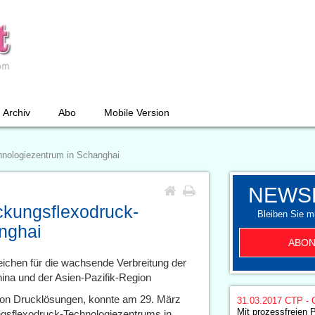
Archiv
Abo
Mobile Version
hnologiezentrum in Schanghai
NEWS
ckungsflexodruck-
Bleiben Sie mi
nghai
ABON
nzeichen für die wachsende Verbreitung der
ina und der Asien-Pazifik-Region
 von Drucklösungen, konnte am 29. März
31.03.2017
CTP - 
Mit prozessfreien 
ngsflexodruck-Technologiezentrums in