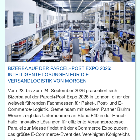
BIZERBA AUF DER PARCEL+POST EXPO 2026:
INTELLIGENTE LÖSUNGEN FÜR DIE
VERSANDLOGISTIK VON MORGEN
Vom 23. bis zum 24. September 2026 präsentiert sich
Bizerba auf der Parcel+Post Expo 2026 in London, einer der
weltweit führenden Fachmessen für Paket-, Post- und E-
Commerce-Logistik. Gemeinsam mit seinem Partner Bluhm
Weber zeigt das Unternehmen an Stand F40 in der Haupt­
halle innovative Lösungen für effiziente Versandprozesse.
Parallel zur Messe findet mit der eCommerce Expo zudem
das größte E-Commerce-Event des Vereinigten Königreichs