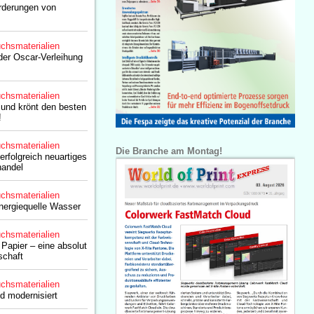
rderungen von
chsmaterialien
der Oscar-Verleihung
chsmaterialien
und krönt den besten
!
chsmaterialien
Die Branche am Montag!
erfolgreich neuartiges
handel
chsmaterialien
nergiequelle Wasser
chsmaterialien
pier – eine absolut
schaft
chsmaterialien
d modernisiert