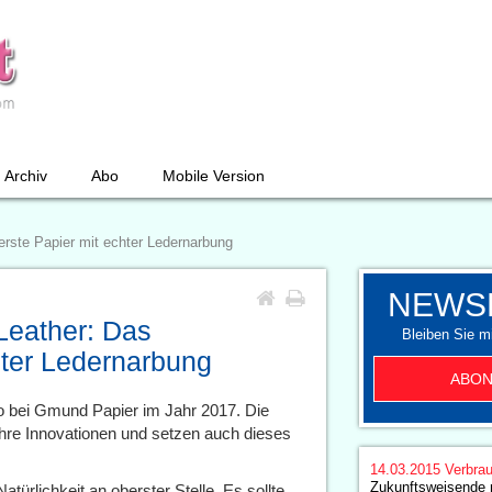
Archiv
Abo
Mobile Version
erste Papier mit echter Ledernarbung
NEWS
Leather: Das
Bleiben Sie mi
hter Ledernarbung
ABON
to bei Gmund Papier im Jahr 2017. Die
hre Innovationen und setzen auch dieses
14.03.2015
Verbrau
Zukunftsweisende n
ürlichkeit an oberster Stelle. Es sollte