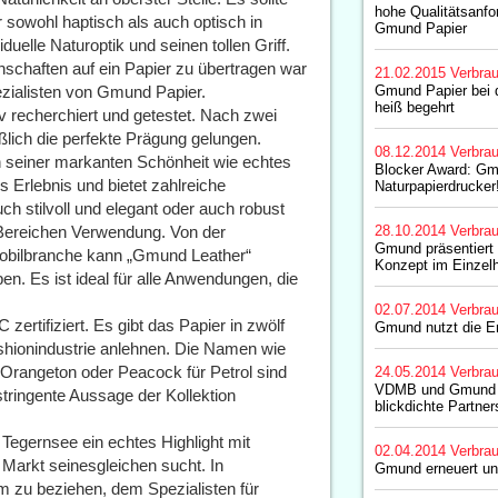
hohe Qualitätsanfo
r sowohl haptisch als auch optisch in
Gmund Papier
duelle Naturoptik und seinen tollen Griff.
enschaften auf ein Papier zu übertragen war
21.02.2015
Verbrau
ezialisten von Gmund Papier.
Gmund Papier bei 
heiß begehrt
v recherchiert und getestet. Nach zwei
ßlich die perfekte Prägung gelungen.
08.12.2014
Verbrau
 seiner markanten Schönheit wie echtes
Blocker Award: Gm
s Erlebnis und bietet zahlreiche
Naturpapierdrucker
ch stilvoll und elegant oder auch robust
 Bereichen Verwendung. Von der
28.10.2014
Verbrau
Gmund präsentiert 
omobilbranche kann „Gmund Leather“
Konzept im Einzel
n. Es ist ideal für alle Anwendungen, die
02.07.2014
Verbrau
zertifiziert. Es gibt das Papier in zwölf
Gmund nutzt die E
ashionindustrie anlehnen. Die Namen wie
 Orangeton oder Peacock für Petrol sind
24.05.2014
Verbrau
VDMB und Gmund Pa
stringente Aussage der Kollektion
blickdichte Partner
Tegernsee ein echtes Highlight mit
02.04.2014
Verbrau
Markt seinesgleichen sucht. In
Gmund erneuert un
m zu beziehen, dem Spezialisten für