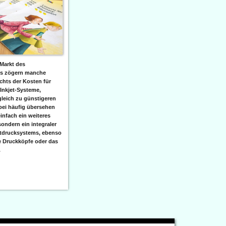
Markt des
ks zögern manche
hts der Kosten für
 Inkjet-Systeme,
leich zu günstigeren
bei häufig übersehen
einfach ein weiteres
sondern ein integraler
etdrucksystems, ebenso
e Druckköpfe oder das
.