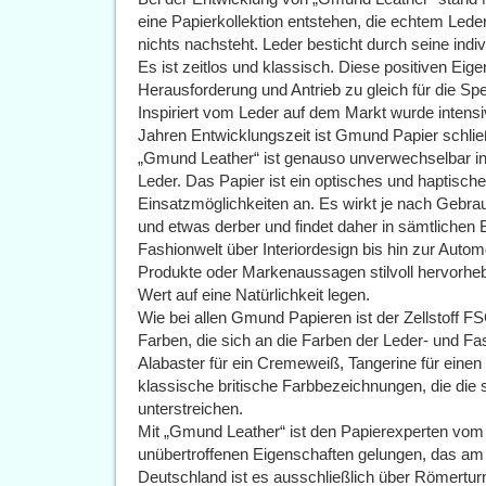
eine Papierkollektion entstehen, die echtem Lede
nichts nachsteht. Leder besticht durch seine indivi
Es ist zeitlos und klassisch. Diese positiven Eig
Herausforderung und Antrieb zu gleich für die Sp
Inspiriert vom Leder auf dem Markt wurde intensi
Jahren Entwicklungszeit ist Gmund Papier schlie
„Gmund Leather“ ist genauso unverwechselbar in
Leder. Das Papier ist ein optisches und haptische
Einsatzmöglichkeiten an. Es wirkt je nach Gebrau
und etwas derber und findet daher in sämtlichen
Fashionwelt über Interiordesign bis hin zur Aut
Produkte oder Markenaussagen stilvoll hervorhebe
Wert auf eine Natürlichkeit legen.
Wie bei allen Gmund Papieren ist der Zellstoff FSC 
Farben, die sich an die Farben der Leder- und F
Alabaster für ein Cremeweiß, Tangerine für einen
klassische britische Farbbezeichnungen, die die 
unterstreichen.
Mit „Gmund Leather“ ist den Papierexperten vom 
unübertroffenen Eigenschaften gelungen, das am 
Deutschland ist es ausschließlich über Römertur