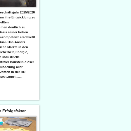
eschäftsjahr 2025/2026
 um ihre Entwicklung zu
ellten
men deutlich zu
Basis seiner hohen
emkompetenz erschließt
Dual- Use-Ansatz
iche Märkte in den
icherheit, Energie,
 industrielle
raler Baustein dieser
ündelung aller
itäten in der HD
es GmbH.......
er Erfolgsfaktor