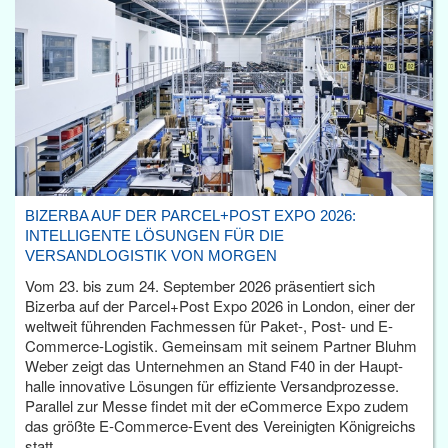
BIZERBA AUF DER PARCEL+POST EXPO 2026:
INTELLIGENTE LÖSUNGEN FÜR DIE
VERSANDLOGISTIK VON MORGEN
Vom 23. bis zum 24. September 2026 präsentiert sich
Bizerba auf der Parcel+Post Expo 2026 in London, einer der
weltweit führenden Fachmessen für Paket-, Post- und E-
Commerce-Logistik. Gemeinsam mit seinem Partner Bluhm
Weber zeigt das Unternehmen an Stand F40 in der Haupt­
halle innovative Lösungen für effiziente Versandprozesse.
Parallel zur Messe findet mit der eCommerce Expo zudem
das größte E-Commerce-Event des Vereinigten Königreichs
statt.