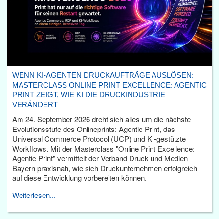
WENN KI-AGENTEN DRUCKAUFTRÄGE AUSLÖSEN:
MASTERCLASS ONLINE PRINT EXCELLENCE: AGENTIC
PRINT ZEIGT, WIE KI DIE DRUCKINDUSTRIE
VERÄNDERT
Am 24. September 2026 dreht sich alles um die nächste
Evolutionsstufe des Onlineprints: Agentic Print, das
Universal Commerce Protocol (UCP) und KI-gestützte
Workflows. Mit der Masterclass "Online Print Excellence:
Agentic Print" vermittelt der Verband Druck und Medien
Bayern praxisnah, wie sich Druckunternehmen erfolgreich
auf diese Entwicklung vorbereiten können.
Weiterlesen...