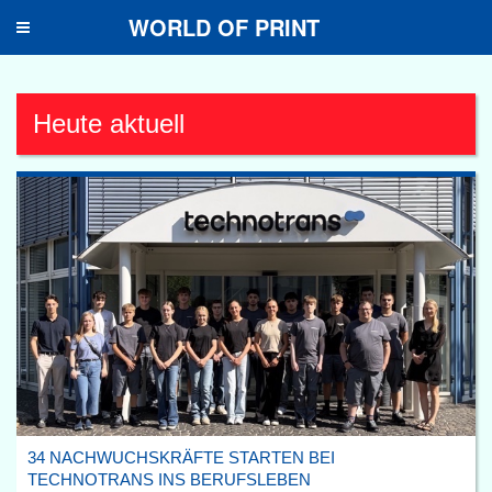
WORLD OF PRINT
Toggle
navigation
Heute aktuell
34 NACHWUCHSKRÄFTE STARTEN BEI
TECHNOTRANS INS BERUFSLEBEN