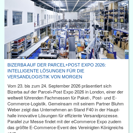
BIZERBA AUF DER PARCEL+POST EXPO 2026:
INTELLIGENTE LÖSUNGEN FÜR DIE
VERSANDLOGISTIK VON MORGEN
Vom 23. bis zum 24. September 2026 präsentiert sich
Bizerba auf der Parcel+Post Expo 2026 in London, einer der
weltweit führenden Fachmessen für Paket-, Post- und E-
Commerce-Logistik. Gemeinsam mit seinem Partner Bluhm
Weber zeigt das Unternehmen an Stand F40 in der Haupt­
halle innovative Lösungen für effiziente Versandprozesse.
Parallel zur Messe findet mit der eCommerce Expo zudem
das größte E-Commerce-Event des Vereinigten Königreichs