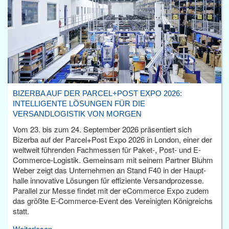
BIZERBA AUF DER PARCEL+POST EXPO 2026:
INTELLIGENTE LÖSUNGEN FÜR DIE
VERSANDLOGISTIK VON MORGEN
Vom 23. bis zum 24. September 2026 präsentiert sich
Bizerba auf der Parcel+Post Expo 2026 in London, einer der
weltweit führenden Fachmessen für Paket-, Post- und E-
Commerce-Logistik. Gemeinsam mit seinem Partner Bluhm
Weber zeigt das Unternehmen an Stand F40 in der Haupt­
halle innovative Lösungen für effiziente Versandprozesse.
Parallel zur Messe findet mit der eCommerce Expo zudem
das größte E-Commerce-Event des Vereinigten Königreichs
statt.
Weiterlesen...