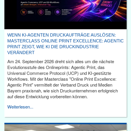
WENN KI-AGENTEN DRUCKAUFTRÄGE AUSLÖSEN:
MASTERCLASS ONLINE PRINT EXCELLENCE: AGENTIC
PRINT ZEIGT, WIE KI DIE DRUCKINDUSTRIE
VERÄNDERT
Am 24. September 2026 dreht sich alles um die nächste
Evolutionsstufe des Onlineprints: Agentic Print, das
Universal Commerce Protocol (UCP) und KI-gestützte
Workflows. Mit der Masterclass "Online Print Excellence:
Agentic Print" vermittelt der Verband Druck und Medien
Bayern praxisnah, wie sich Druckunternehmen erfolgreich
auf diese Entwicklung vorbereiten können.
Weiterlesen...