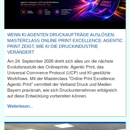
WENN KI-AGENTEN DRUCKAUFTRÄGE AUSLÖSEN:
MASTERCLASS ONLINE PRINT EXCELLENCE: AGENTIC
PRINT ZEIGT, WIE KI DIE DRUCKINDUSTRIE
VERÄNDERT
Am 24. September 2026 dreht sich alles um die nächste
Evolutionsstufe des Onlineprints: Agentic Print, das
Universal Commerce Protocol (UCP) und KI-gestützte
Workflows. Mit der Masterclass "Online Print Excellence:
Agentic Print" vermittelt der Verband Druck und Medien
Bayern praxisnah, wie sich Druckunternehmen erfolgreich
auf diese Entwicklung vorbereiten können.
Weiterlesen...