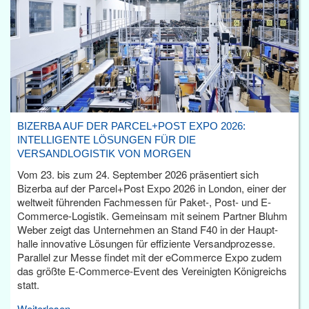
BIZERBA AUF DER PARCEL+POST EXPO 2026:
INTELLIGENTE LÖSUNGEN FÜR DIE
VERSANDLOGISTIK VON MORGEN
Vom 23. bis zum 24. September 2026 präsentiert sich
Bizerba auf der Parcel+Post Expo 2026 in London, einer der
weltweit führenden Fachmessen für Paket-, Post- und E-
Commerce-Logistik. Gemeinsam mit seinem Partner Bluhm
Weber zeigt das Unternehmen an Stand F40 in der Haupt­
halle innovative Lösungen für effiziente Versandprozesse.
Parallel zur Messe findet mit der eCommerce Expo zudem
das größte E-Commerce-Event des Vereinigten Königreichs
statt.
Weiterlesen...