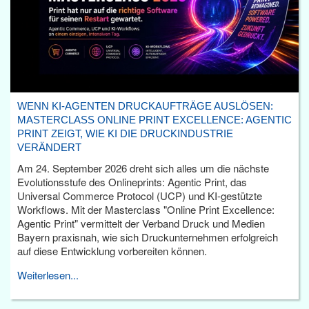
WENN KI-AGENTEN DRUCKAUFTRÄGE AUSLÖSEN:
MASTERCLASS ONLINE PRINT EXCELLENCE: AGENTIC
PRINT ZEIGT, WIE KI DIE DRUCKINDUSTRIE
VERÄNDERT
Am 24. September 2026 dreht sich alles um die nächste
Evolutionsstufe des Onlineprints: Agentic Print, das
Universal Commerce Protocol (UCP) und KI-gestützte
Workflows. Mit der Masterclass "Online Print Excellence:
Agentic Print" vermittelt der Verband Druck und Medien
Bayern praxisnah, wie sich Druckunternehmen erfolgreich
auf diese Entwicklung vorbereiten können.
Weiterlesen...