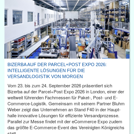
BIZERBA AUF DER PARCEL+POST EXPO 2026:
INTELLIGENTE LÖSUNGEN FÜR DIE
VERSANDLOGISTIK VON MORGEN
Vom 23. bis zum 24. September 2026 präsentiert sich
Bizerba auf der Parcel+Post Expo 2026 in London, einer der
weltweit führenden Fachmessen für Paket-, Post- und E-
Commerce-Logistik. Gemeinsam mit seinem Partner Bluhm
Weber zeigt das Unternehmen an Stand F40 in der Haupt­
halle innovative Lösungen für effiziente Versandprozesse.
Parallel zur Messe findet mit der eCommerce Expo zudem
das größte E-Commerce-Event des Vereinigten Königreichs
statt.