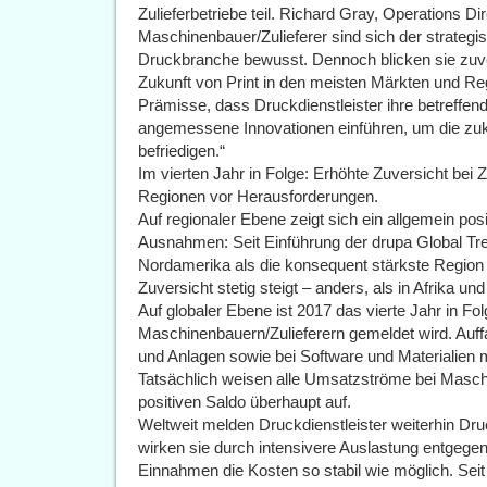
Zulieferbetriebe teil. Richard Gray, Operations Dir
Maschinenbauer/Zulieferer sind sich der strateg
Druckbranche bewusst. Dennoch blicken sie zuve
Zukunft von Print in den meisten Märkten und Regi
Prämisse, dass Druckdienstleister ihre betreffend
angemessene Innovationen einführen, um die zuk
befriedigen.“
Im vierten Jahr in Folge: Erhöhte Zuversicht bei Z
Regionen vor Herausforderungen.
Auf regionaler Ebene zeigt sich ein allgemein posi
Ausnahmen: Seit Einführung der drupa Global Tr
Nordamerika als die konsequent stärkste Region 
Zuversicht stetig steigt – anders, als in Afrika u
Auf globaler Ebene ist 2017 das vierte Jahr in Fo
Maschinenbauern/Zulieferern gemeldet wird. Auffa
und Anlagen sowie bei Software und Materialien 
Tatsächlich weisen alle Umsatzströme bei Masch
positiven Saldo überhaupt auf.
Weltweit melden Druckdienstleister weiterhin Dr
wirken sie durch intensivere Auslastung entgegen
Einnahmen die Kosten so stabil wie möglich. Sei