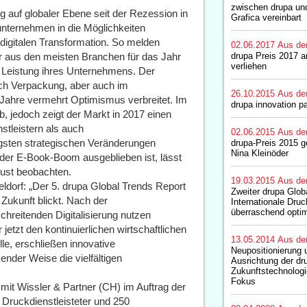
zwischen drupa un
ung auf globaler Ebene seit der Rezession in
Grafica vereinbart
nternehmen in die Möglichkeiten
digitalen Transformation. So melden
02.06.2017
Aus de
r aus den meisten Branchen für das Jahr
drupa Preis 2017 a
verliehen
e Leistung ihres Unternehmens. Der
ich Verpackung, aber auch im
26.10.2015
Aus de
f Jahre vermehrt Optimismus verbreitet. Im
drupa innovation p
b, jedoch zeigt der Markt in 2017 einen
stleistern als auch
02.06.2015
Aus de
gsten strategischen Veränderungen
drupa-Preis 2015 ge
Nina Kleinöder
 der E-Book-Boom ausgeblieben ist, lässt
lust beobachten.
19.03.2015
Aus de
dorf: „Der 5. drupa Global Trends Report
Zweiter drupa Globa
 Zukunft blickt. Nach der
Internationale Druc
überraschend optim
chreitenden Digitalisierung nutzen
jetzt den kontinuierlichen wirtschaftlichen
13.05.2014
Aus de
e, erschließen innovative
Neupositionierung 
ender Weise die vielfältigen
Ausrichtung der dr
Zukunftstechnologi
Fokus
mit Wissler & Partner (CH) im Auftrag der
Druckdienstleisteter und 250