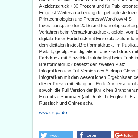
Akzidenzdruck +30 Prozent und für Publikationsd
Folge ist Weiterverarbeitung der gefragteste Inve
Printtechnologien und Prepress/Workflow/MIS.
Investitionspläne für 2018 sind technologieabhäng
Verfahren beim Verpackungsdruck, gefolgt vom B
digitale Toner-Farbdruck mit Einzelblattzufuhr füh
dem digitalen Inkjet-Breitformatdruck. Im Publika
Platz 1, gefolgt von digitalem Toner-Farbdruck mit 
Farbdruck mit Einzelblattzufuhr liegt beim Funktio
Breitformatdruck besetzt den zweiten Platz.
Infografiken und Full Version des 5. drupa Global
Infografiken mit den wesentlichen Ergebnissen de
dieser Pressemitteilung bei. Ende April ersche
sowohl die Full Version der jährlichen Branchenum
Executive Summary (auf Deutsch, Englisch, Fran
Russisch und Chinesisch).
www.drupa.de
tweet
teilen
teilen