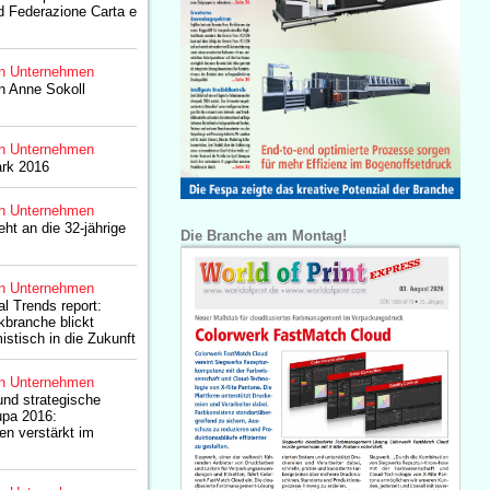
d Federazione Carta e
n Unternehmen
n Anne Sokoll
n Unternehmen
ark 2016
n Unternehmen
ht an die 32-jährige
Die Branche am Montag!
n Unternehmen
l Trends report:
kbranche blickt
istisch in die Zukunft
n Unternehmen
und strategische
upa 2016:
en verstärkt im