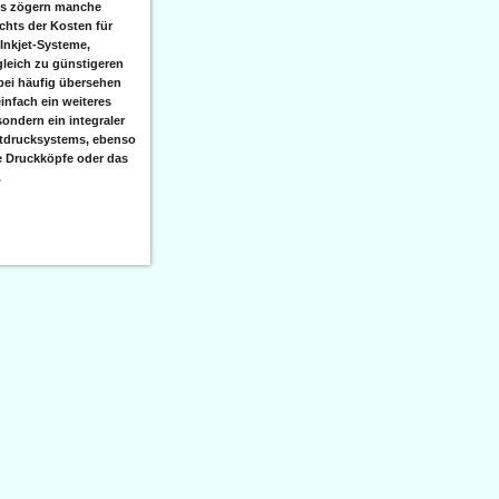
ks zögern manche
hts der Kosten für
 Inkjet-Systeme,
leich zu günstigeren
bei häufig übersehen
einfach ein weiteres
sondern ein integraler
etdrucksystems, ebenso
e Druckköpfe oder das
.