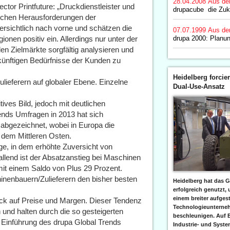
28.04.2008
Aus de
ector Printfuture: „Druckdienstleister und
drupacube  die Zuk
ischen Herausforderungen der
rsichtlich nach vorne und schätzen die
07.07.1999
Aus de
onen positiv ein. Allerdings nur unter der
drupa 2000: Planun
en Zielmärkte sorgfältig analysieren und
ünftigen Bedürfnisse der Kunden zu
Heidelberg forcier
ulieferern auf globaler Ebene. Einzelne
Dual-Use-Ansatz
tives Bild, jedoch mit deutlichen
ends Umfragen in 2013 hat sich
abgezeichnet, wobei in Europa die
nd dem Mittleren Osten.
lge, in dem erhöhte Zuversicht von
llend ist der Absatzanstieg bei Maschinen
mit einem Saldo von Plus 29 Prozent.
inenbauern/Zulieferern den bisher besten
Heidelberg hat das G
erfolgreich genutzt,
einem breiter aufgest
uck auf Preise und Margen. Dieser Tendenz
Technologieunterneh
 und halten durch die so gesteigerten
beschleunigen. Auf 
t Einführung des drupa Global Trends
Industrie- und Syst