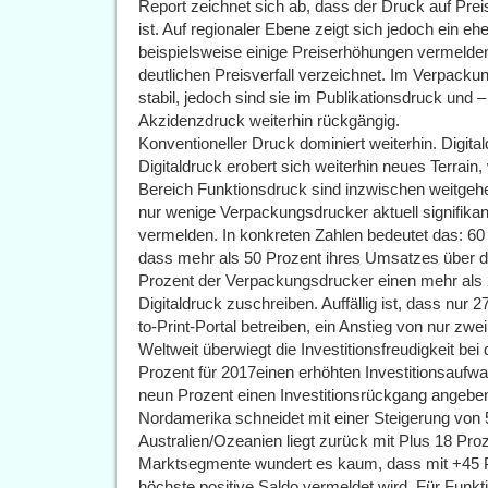
Report zeichnet sich ab, dass der Druck auf Preis
ist. Auf regionaler Ebene zeigt sich jedoch ein eh
beispielsweise einige Preiserhöhungen vermelde
deutlichen Preisverfall verzeichnet. Im Verpackun
stabil, jedoch sind sie im Publikationsdruck und
Akzidenzdruck weiterhin rückgängig.
Konventioneller Druck dominiert weiterhin. Digital
Digitaldruck erobert sich weiterhin neues Terrain
Bereich Funktionsdruck sind inzwischen weitgeh
nur wenige Verpackungsdrucker aktuell signifika
vermelden. In konkreten Zahlen bedeutet das: 60
dass mehr als 50 Prozent ihres Umsatzes über d
Prozent der Verpackungsdrucker einen mehr als 
Digitaldruck zuschreiben. Auffällig ist, dass nur
to-Print-Portal betreiben, ein Anstieg von nur zwe
Weltweit überwiegt die Investitionsfreudigkeit be
Prozent für 2017einen erhöhten Investitionsaufw
neun Prozent einen Investitionsrückgang angeben
Nordamerika schneidet mit einer Steigerung von
Australien/Ozeanien liegt zurück mit Plus 18 Proze
Marktsegmente wundert es kaum, dass mit +45 
höchste positive Saldo vermeldet wird. Für Funkt