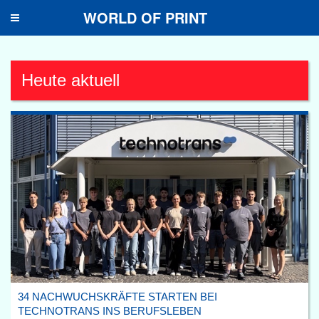
WORLD OF PRINT
Toggle
navigation
Heute aktuell
34 NACHWUCHSKRÄFTE STARTEN BEI
TECHNOTRANS INS BERUFSLEBEN