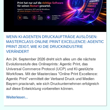
WENN KI-AGENTEN DRUCKAUFTRÄGE AUSLÖSEN:
MASTERCLASS ONLINE PRINT EXCELLENCE: AGENTIC
PRINT ZEIGT, WIE KI DIE DRUCKINDUSTRIE
VERÄNDERT
Am 24. September 2026 dreht sich alles um die nächste
Evolutionsstufe des Onlineprints: Agentic Print, das
Universal Commerce Protocol (UCP) und KI-gestützte
Workflows. Mit der Masterclass "Online Print Excellence:
Agentic Print" vermittelt der Verband Druck und Medien
Bayern praxisnah, wie sich Druckunternehmen erfolgreich
auf diese Entwicklung vorbereiten können.
Weiterlesen...