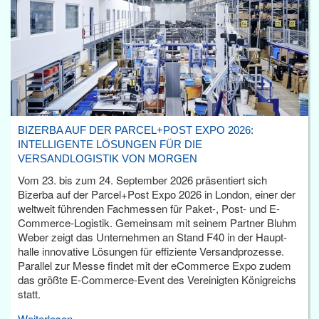
BIZERBA AUF DER PARCEL+POST EXPO 2026:
INTELLIGENTE LÖSUNGEN FÜR DIE
VERSANDLOGISTIK VON MORGEN
Vom 23. bis zum 24. September 2026 präsentiert sich
Bizerba auf der Parcel+Post Expo 2026 in London, einer der
weltweit führenden Fachmessen für Paket-, Post- und E-
Commerce-Logistik. Gemeinsam mit seinem Partner Bluhm
Weber zeigt das Unternehmen an Stand F40 in der Haupt­
halle innovative Lösungen für effiziente Versandprozesse.
Parallel zur Messe findet mit der eCommerce Expo zudem
das größte E-Commerce-Event des Vereinigten Königreichs
statt.
Weiterlesen...