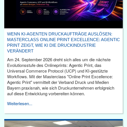
WENN KI-AGENTEN DRUCKAUFTRÄGE AUSLÖSEN:
MASTERCLASS ONLINE PRINT EXCELLENCE: AGENTIC
PRINT ZEIGT, WIE KI DIE DRUCKINDUSTRIE
VERÄNDERT
Am 24. September 2026 dreht sich alles um die nächste
Evolutionsstufe des Onlineprints: Agentic Print, das
Universal Commerce Protocol (UCP) und KI-gestützte
Workflows. Mit der Masterclass "Online Print Excellence:
Agentic Print" vermittelt der Verband Druck und Medien
Bayern praxisnah, wie sich Druckunternehmen erfolgreich
auf diese Entwicklung vorbereiten können.
Weiterlesen...