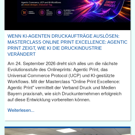
WENN KI-AGENTEN DRUCKAUFTRÄGE AUSLÖSEN:
MASTERCLASS ONLINE PRINT EXCELLENCE: AGENTIC
PRINT ZEIGT, WIE KI DIE DRUCKINDUSTRIE
VERÄNDERT
Am 24. September 2026 dreht sich alles um die nächste
Evolutionsstufe des Onlineprints: Agentic Print, das
Universal Commerce Protocol (UCP) und KI-gestützte
Workflows. Mit der Masterclass "Online Print Excellence:
Agentic Print" vermittelt der Verband Druck und Medien
Bayern praxisnah, wie sich Druckunternehmen erfolgreich
auf diese Entwicklung vorbereiten können.
Weiterlesen...