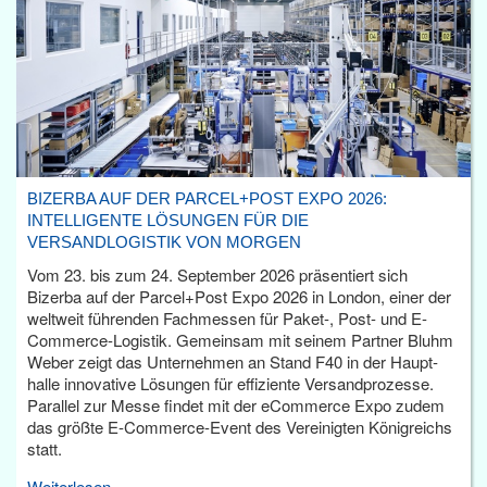
BIZERBA AUF DER PARCEL+POST EXPO 2026:
INTELLIGENTE LÖSUNGEN FÜR DIE
VERSANDLOGISTIK VON MORGEN
Vom 23. bis zum 24. September 2026 präsentiert sich
Bizerba auf der Parcel+Post Expo 2026 in London, einer der
weltweit führenden Fachmessen für Paket-, Post- und E-
Commerce-Logistik. Gemeinsam mit seinem Partner Bluhm
Weber zeigt das Unternehmen an Stand F40 in der Haupt­
halle innovative Lösungen für effiziente Versandprozesse.
Parallel zur Messe findet mit der eCommerce Expo zudem
das größte E-Commerce-Event des Vereinigten Königreichs
statt.
Weiterlesen...