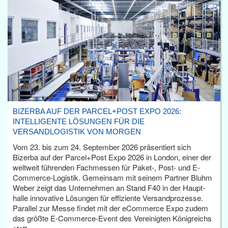
BIZERBA AUF DER PARCEL+POST EXPO 2026:
INTELLIGENTE LÖSUNGEN FÜR DIE
VERSANDLOGISTIK VON MORGEN
Vom 23. bis zum 24. September 2026 präsentiert sich
Bizerba auf der Parcel+Post Expo 2026 in London, einer der
weltweit führenden Fachmessen für Paket-, Post- und E-
Commerce-Logistik. Gemeinsam mit seinem Partner Bluhm
Weber zeigt das Unternehmen an Stand F40 in der Haupt­
halle innovative Lösungen für effiziente Versandprozesse.
Parallel zur Messe findet mit der eCommerce Expo zudem
das größte E-Commerce-Event des Vereinigten Königreichs