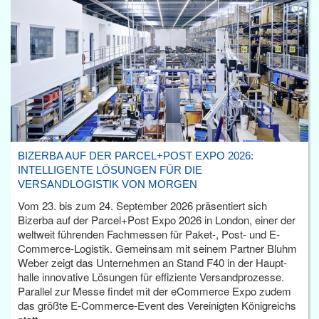
BIZERBA AUF DER PARCEL+POST EXPO 2026:
INTELLIGENTE LÖSUNGEN FÜR DIE
VERSANDLOGISTIK VON MORGEN
Vom 23. bis zum 24. September 2026 präsentiert sich
Bizerba auf der Parcel+Post Expo 2026 in London, einer der
weltweit führenden Fachmessen für Paket-, Post- und E-
Commerce-Logistik. Gemeinsam mit seinem Partner Bluhm
Weber zeigt das Unternehmen an Stand F40 in der Haupt­
halle innovative Lösungen für effiziente Versandprozesse.
Parallel zur Messe findet mit der eCommerce Expo zudem
das größte E-Commerce-Event des Vereinigten Königreichs