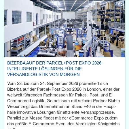
BIZERBA AUF DER PARCEL+POST EXPO 2026:
INTELLIGENTE LÖSUNGEN FÜR DIE
VERSANDLOGISTIK VON MORGEN
Vom 23. bis zum 24. September 2026 präsentiert sich
Bizerba auf der Parcel+Post Expo 2026 in London, einer der
weltweit führenden Fachmessen für Paket-, Post- und E-
Commerce-Logistik. Gemeinsam mit seinem Partner Bluhm
Weber zeigt das Unternehmen an Stand F40 in der Haupt­
halle innovative Lösungen für effiziente Versandprozesse.
Parallel zur Messe findet mit der eCommerce Expo zudem
das größte E-Commerce-Event des Vereinigten Königreichs