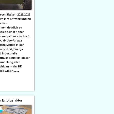
eschäftsjahr 2025/2026
 um ihre Entwicklung zu
ellten
men deutlich zu
Basis seiner hohen
emkompetenz erschließt
Dual- Use-Ansatz
iche Märkte in den
icherheit, Energie,
 industrielle
raler Baustein dieser
ündelung aller
itäten in der HD
es GmbH.......
er Erfolgsfaktor