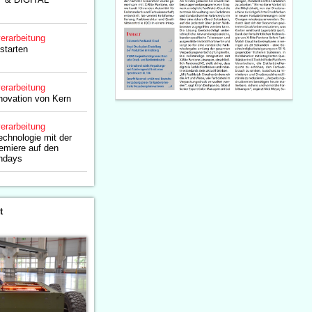
erarbeitung
starten
erarbeitung
novation von Kern
erarbeitung
echnologie mit der
remiere auf den
ondays
t