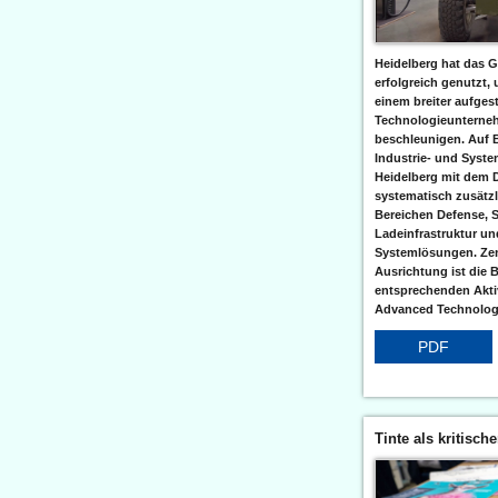
Heidelberg hat das G
erfolgreich genutzt,
einem breiter aufgest
Technologieunterneh
beschleunigen. Auf 
Industrie- und Syst
Heidelberg mit dem 
systematisch zusätzl
Bereichen Defense, S
Ladeinfrastruktur und
Systemlösungen. Zent
Ausrichtung ist die B
entsprechenden Aktiv
Advanced Technologi
PDF
Tinte als kritisch