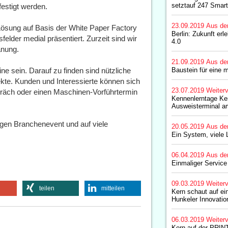
setztauf 247 Smart
estigt werden.
23.09.2019
Aus de
ösung auf Basis der White Paper Factory
Berlin: Zukunft erl
felder medial präsentiert. Zurzeit sind wir
4.0
anung.
21.09.2019
Aus de
ne sein. Darauf zu finden sind nützliche
Baustein für eine 
ekte. Kunden und Interessierte können sich
23.07.2019
Weiterv
präch oder einen Maschinen-Vorführtermin
Kennenlerntage Ke
Ausweisterminal a
igen Branchenevent und auf viele
20.05.2019
Aus de
Ein System, viele
06.04.2019
Aus de
Einmaliger Service
09.03.2019
Weiterv
teilen
mitteilen
Kern schaut auf ein
Hunkeler Innovati
06.03.2019
Weiterv
Kern auf der PRIN