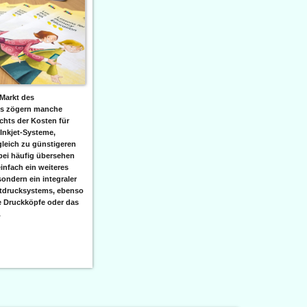
Markt des
ks zögern manche
hts der Kosten für
 Inkjet-Systeme,
leich zu günstigeren
bei häufig übersehen
einfach ein weiteres
sondern ein integraler
etdrucksystems, ebenso
e Druckköpfe oder das
.