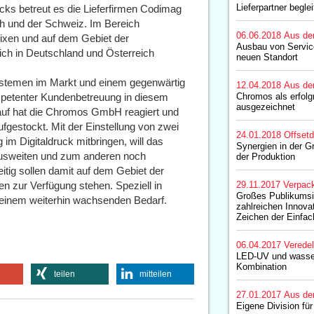
Lieferpartner beglei
ks betreut es die Lieferfirmen Codimag
h und der Schweiz. Im Bereich
06.06.2018
Aus de
Brixen und auf dem Gebiet der
Ausbau von Servic
ch in Deutschland und Österreich
neuen Standort
ystemen im Markt und einem gegenwärtig
12.04.2018
Aus de
ompetenter Kundenbetreuung in diesem
Chromos als erfolg
ausgezeichnet
uf hat die Chromos GmbH reagiert und
fgestockt. Mit der Einstellung von zwei
24.01.2018
Offset
im Digitaldruck mitbringen, will das
Synergien in der G
usweiten und zum anderen noch
der Produktion
itig sollen damit auf dem Gebiet der
n zur Verfügung stehen. Speziell in
29.11.2017
Verpac
Großes Publikumsin
einem weiterhin wachsenden Bedarf.
zahlreichen Innova
Zeichen der Einfac
06.04.2017
Verede
LED-UV und wasser
Kombination
teilen
mitteilen
27.01.2017
Aus de
Eigene Division für