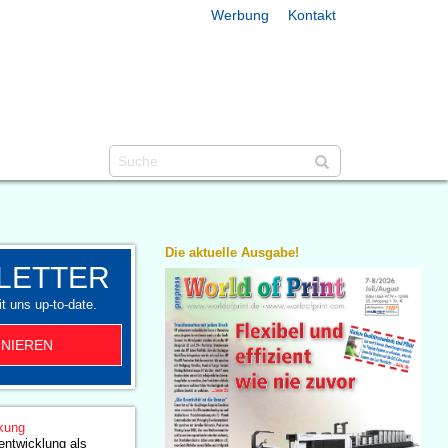
Werbung
Kontakt
Die aktuelle Ausgabe!
LETTER
t uns up-to-date.
NIEREN
kung
entwicklung als