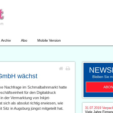
Archiv
Abo
Mobile Version
NEWS
 GmbH wächst
Bleiben Sie mi
ABON
arke Nachfrage im Schmalbahnmarkt hatte
häftseinheit für den Digitaldruck
 in der Vermarktung von Inkjet-
sich als absolut richtig erwiesen, wie
31.07.2019
Verpac
Sitz in Augsburg jüngst mitgeteilt hat.
Viele Jahre Firmen