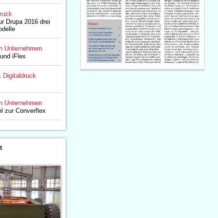
druck
ur Drupa 2016 drei
delle
n Unternehmen
 und iFlex
& Digitaldruck
n Unternehmen
l zur Converflex
t