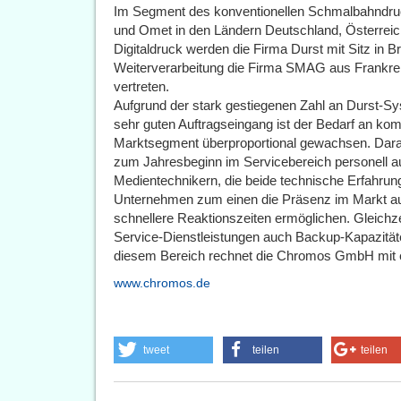
Im Segment des konventionellen Schmalbahndruc
und Omet in den Ländern Deutschland, Österreic
Digitaldruck werden die Firma Durst mit Sitz in 
Weiterverarbeitung die Firma SMAG aus Frankrei
vertreten.
Aufgrund der stark gestiegenen Zahl an Durst-S
sehr guten Auftragseingang ist der Bedarf an k
Marktsegment überproportional gewachsen. Dara
zum Jahresbeginn im Servicebereich personell au
Medientechnikern, die beide technische Erfahrung 
Unternehmen zum einen die Präsenz im Markt a
schnellere Reaktionszeiten ermöglichen. Gleichze
Service-Dienstleistungen auch Backup-Kapazitäte
diesem Bereich rechnet die Chromos GmbH mit 
www.chromos.de
tweet
teilen
teilen