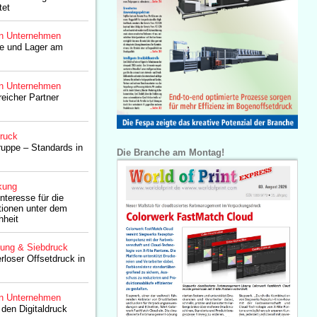
tet
n Unternehmen
e und Lager am
n Unternehmen
reicher Partner
druck
ruppe – Standards in
Die Branche am Montag!
kung
teresse für die
tionen unter dem
hheit
lung & Siebdruck
loser Offsetdruck in
n Unternehmen
 den Digitaldruck