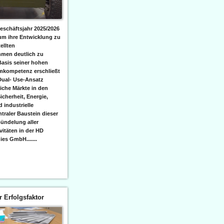
eschäftsjahr 2025/2026
 um ihre Entwicklung zu
ellten
men deutlich zu
Basis seiner hohen
emkompetenz erschließt
Dual- Use-Ansatz
iche Märkte in den
icherheit, Energie,
 industrielle
raler Baustein dieser
ündelung aller
itäten in der HD
es GmbH.......
er Erfolgsfaktor