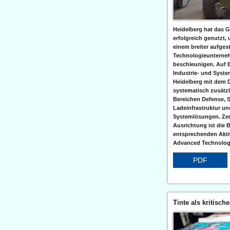
Heidelberg hat das G
erfolgreich genutzt,
einem breiter aufgest
Technologieunterneh
beschleunigen. Auf 
Industrie- und Syst
Heidelberg mit dem 
systematisch zusätzl
Bereichen Defense, S
Ladeinfrastruktur und
Systemlösungen. Zent
Ausrichtung ist die B
entsprechenden Aktiv
Advanced Technologi
PDF
Tinte als kritisch