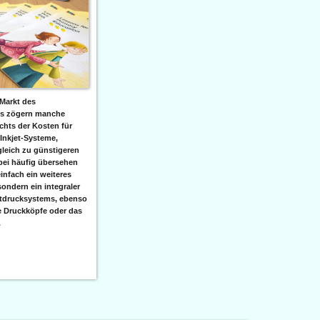
Markt des
ks zögern manche
hts der Kosten für
 Inkjet-Systeme,
leich zu günstigeren
bei häufig übersehen
einfach ein weiteres
sondern ein integraler
etdrucksystems, ebenso
e Druckköpfe oder das
.