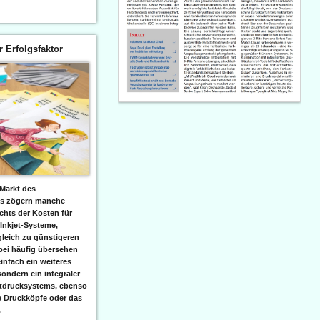
er Erfolgsfaktor
Markt des
ks zögern manche
hts der Kosten für
 Inkjet-Systeme,
leich zu günstigeren
bei häufig übersehen
einfach ein weiteres
sondern ein integraler
etdrucksystems, ebenso
e Druckköpfe oder das
.