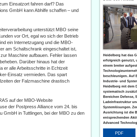
 zum Einsatzort fahren darf? Das
ions GmbH kann Abhilfe schaffen – und
eiterverarbeitung unterstützt MBO seine
Kunden vor Ort, egal wo sich der Betrieb
sind ein Internetzugang und die MBO-
r am Schaltschrank eingeschaltet ist,
zur Maschine aufbauen. Fehler lassen
Heidelberg hat das G
erfolgreich genutzt,
 beheben. Darüber hinaus hat der
einem breiter aufgest
 er alle Arbeitsschritte in Echtzeit
Technologieunterneh
iker-Einsatz vermieden. Das spart
beschleunigen. Auf 
llzeiten der Falzmaschine drastisch
Industrie- und Syst
Heidelberg mit dem 
systematisch zusätzl
Bereichen Defense, S
g RAS auf der MBO-Website
Ladeinfrastruktur und
se der Postpress Alliance vom 24. bis
Systemlösungen. Zent
Ausrichtung ist die B
 GmbH in Tuttlingen, bei der MBO zu den
entsprechenden Aktiv
Advanced Technologi
PDF