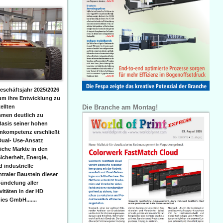
eschäftsjahr 2025/2026
 um ihre Entwicklung zu
Die Branche am Montag!
ellten
men deutlich zu
Basis seiner hohen
emkompetenz erschließt
Dual- Use-Ansatz
iche Märkte in den
icherheit, Energie,
 industrielle
raler Baustein dieser
ündelung aller
itäten in der HD
es GmbH.......