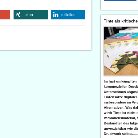
teilen
mitteilen
Tinte als kritisch
Im hart umkämpften 
kommerziellen Druc
Unternehmen angesic
Tintensätze digitaler
insbesondere im Verg
Alternativen. Was da
wird: Tinte ist nicht 
Verbrauchsmaterial, 
Bestandteil des Inkj
unverzichtbar wie di
Druckwerk selbst......