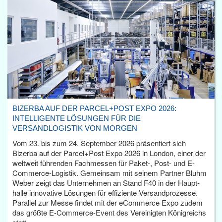
BIZERBA AUF DER PARCEL+POST EXPO 2026:
INTELLIGENTE LÖSUNGEN FÜR DIE
VERSANDLOGISTIK VON MORGEN
Vom 23. bis zum 24. September 2026 präsentiert sich
Bizerba auf der Parcel+Post Expo 2026 in London, einer der
weltweit führenden Fachmessen für Paket-, Post- und E-
Commerce-Logistik. Gemeinsam mit seinem Partner Bluhm
Weber zeigt das Unternehmen an Stand F40 in der Haupt­
halle innovative Lösungen für effiziente Versandprozesse.
Parallel zur Messe findet mit der eCommerce Expo zudem
das größte E-Commerce-Event des Vereinigten Königreichs