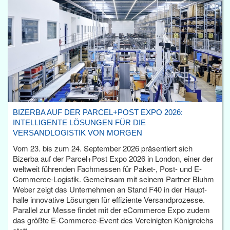
BIZERBA AUF DER PARCEL+POST EXPO 2026:
INTELLIGENTE LÖSUNGEN FÜR DIE
VERSANDLOGISTIK VON MORGEN
Vom 23. bis zum 24. September 2026 präsentiert sich
Bizerba auf der Parcel+Post Expo 2026 in London, einer der
weltweit führenden Fachmessen für Paket-, Post- und E-
Commerce-Logistik. Gemeinsam mit seinem Partner Bluhm
Weber zeigt das Unternehmen an Stand F40 in der Haupt­
halle innovative Lösungen für effiziente Versandprozesse.
Parallel zur Messe findet mit der eCommerce Expo zudem
das größte E-Commerce-Event des Vereinigten Königreichs