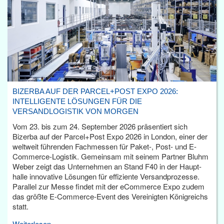
BIZERBA AUF DER PARCEL+POST EXPO 2026:
INTELLIGENTE LÖSUNGEN FÜR DIE
VERSANDLOGISTIK VON MORGEN
Vom 23. bis zum 24. September 2026 präsentiert sich
Bizerba auf der Parcel+Post Expo 2026 in London, einer der
weltweit führenden Fachmessen für Paket-, Post- und E-
Commerce-Logistik. Gemeinsam mit seinem Partner Bluhm
Weber zeigt das Unternehmen an Stand F40 in der Haupt­
halle innovative Lösungen für effiziente Versandprozesse.
Parallel zur Messe findet mit der eCommerce Expo zudem
das größte E-Commerce-Event des Vereinigten Königreichs
statt.
Weiterlesen...