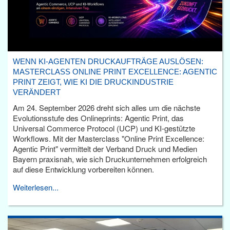
WENN KI-AGENTEN DRUCKAUFTRÄGE AUSLÖSEN:
MASTERCLASS ONLINE PRINT EXCELLENCE: AGENTIC
PRINT ZEIGT, WIE KI DIE DRUCKINDUSTRIE
VERÄNDERT
Am 24. September 2026 dreht sich alles um die nächste
Evolutionsstufe des Onlineprints: Agentic Print, das
Universal Commerce Protocol (UCP) und KI-gestützte
Workflows. Mit der Masterclass "Online Print Excellence:
Agentic Print" vermittelt der Verband Druck und Medien
Bayern praxisnah, wie sich Druckunternehmen erfolgreich
auf diese Entwicklung vorbereiten können.
Weiterlesen...