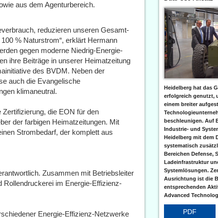
owie aus dem Agenturbereich.
everbrauch, reduzieren unseren Gesamt-
 100 % Naturstrom“, erklärt Hermann
werden gegen moderne Niedrig-Energie-
n ihre Beiträge in unserer Heimatzeitung
imainitiative des BVDM. Neben der
eise auch die Evangelische
Heidelberg hat das G
gen klimaneutral.
erfolgreich genutzt,
einem breiter aufgest
Zertifizierung, die EON für den
Technologieunterneh
beschleunigen. Auf 
ber der farbigen Heimatzeitungen. Mit
Industrie- und Syst
inen Strombedarf, der komplett aus
Heidelberg mit dem 
systematisch zusätzl
Bereichen Defense, S
Ladeinfrastruktur und
Systemlösungen. Zent
erantwortlich. Zusammen mit Betriebsleiter
Ausrichtung ist die B
d Rollendruckerei im Energie-Effizienz-
entsprechenden Aktiv
Advanced Technologi
PDF
verschiedener Energie-Effizienz-Netzwerke