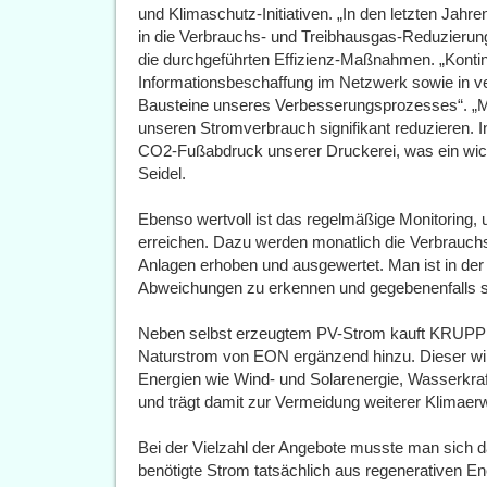
und Klimaschutz-Initiativen. „In den letzten Jahr
in die Verbrauchs- und Treibhausgas-Reduzierung 
die durchgeführten Effizienz-Maßnahmen. „Kontin
Informationsbeschaffung im Netzwerk sowie in v
Bausteine unseres Verbesserungsprozesses“. „M
unseren Stromverbrauch signifikant reduzieren. 
CO2-Fußabdruck unserer Druckerei, was ein wichti
Seidel.
Ebenso wertvoll ist das regelmäßige Monitoring,
erreichen. Dazu werden monatlich die Verbrauch
Anlagen erhoben und ausgewertet. Man ist in der 
Abweichungen zu erkennen und gegebenenfalls sc
Neben selbst erzeugtem PV-Strom kauft KRUPP
Naturstrom von EON ergänzend hinzu. Dieser wir
Energien wie Wind- und Solarenergie, Wasserk
und trägt damit zur Vermeidung weiterer Klimaer
Bei der Vielzahl der Angebote musste man sich d
benötigte Strom tatsächlich aus regenerativen Ener