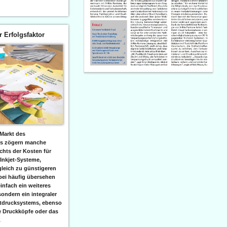
er Erfolgsfaktor
Markt des
ks zögern manche
hts der Kosten für
 Inkjet-Systeme,
leich zu günstigeren
bei häufig übersehen
einfach ein weiteres
sondern ein integraler
etdrucksystems, ebenso
e Druckköpfe oder das
.