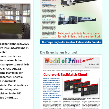
eschäftsjahr 2025/2026
 um ihre Entwicklung zu
Die Branche am Montag!
ellten
men deutlich zu
Basis seiner hohen
emkompetenz erschließt
Dual- Use-Ansatz
iche Märkte in den
icherheit, Energie,
 industrielle
raler Baustein dieser
ündelung aller
itäten in der HD
es GmbH.......