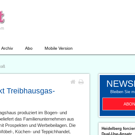
Archiv
Abo
Mobile Version
toß
NEWS
t Treibhausgas-
Bleiben Sie mi
ABON
agshaus produziert im Bogen- und
 beliefert das Familienunternehmen aus
it Prospekten und Werbebeilagen. Die
Heidelberg forcier
öbel-, Küchen- und Teppichhandel,
Dual-Use-Ansatz