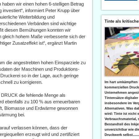
en haben wir einen hohen 6-stelligen Betrag
investiert“, informiert Peter Krupp über
uierliche Weiterbildung und
Tinte als kritisch
erschiedenen Verbänden sind wichtige
it diesen Bemühungen konnten wir
In gleich hohem Maße verbesserte sich der
ger Zusatzeffekt ist“, ergänzt Martin
 um die angestrebten hohen Einsparziele zu
sdaten der Maschinen und Produktions-
Druckerei so in der Lage, auch geringe
hnell zu korrigieren.
Im hart umkämpften 
kommerziellen Druc
Unternehmen angesic
 DRUCK die fehlende Menge als
Tintensätze digitaler
d ebenfalls zu 100 % aus erneuerbaren
insbesondere im Verg
raft, Biomasse und Erdwärme gewonnen
Alternativen. Was da
wird: Tinte ist nicht 
wärmung bei.
Verbrauchsmaterial, 
Bestandteil des Inkj
arauf verlassen können, dass der
unverzichtbar wie di
giequellen erzeugt wird und zertifiziert
Druckwerk selbst......