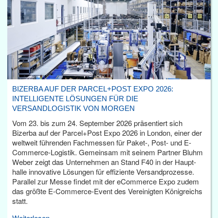
BIZERBA AUF DER PARCEL+POST EXPO 2026:
INTELLIGENTE LÖSUNGEN FÜR DIE
VERSANDLOGISTIK VON MORGEN
Vom 23. bis zum 24. September 2026 präsentiert sich
Bizerba auf der Parcel+Post Expo 2026 in London, einer der
weltweit führenden Fachmessen für Paket-, Post- und E-
Commerce-Logistik. Gemeinsam mit seinem Partner Bluhm
Weber zeigt das Unternehmen an Stand F40 in der Haupt­
halle innovative Lösungen für effiziente Versandprozesse.
Parallel zur Messe findet mit der eCommerce Expo zudem
das größte E-Commerce-Event des Vereinigten Königreichs
statt.
Weiterlesen...