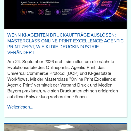
WENN KI-AGENTEN DRUCKAUFTRÄGE AUSLÖSEN:
MASTERCLASS ONLINE PRINT EXCELLENCE: AGENTIC
PRINT ZEIGT, WIE KI DIE DRUCKINDUSTRIE
VERÄNDERT
Am 24. September 2026 dreht sich alles um die nächste
Evolutionsstufe des Onlineprints: Agentic Print, das
Universal Commerce Protocol (UCP) und KI-gestützte
Workflows. Mit der Masterclass "Online Print Excellence:
Agentic Print" vermittelt der Verband Druck und Medien
Bayern praxisnah, wie sich Druckunternehmen erfolgreich
auf diese Entwicklung vorbereiten können.
Weiterlesen...