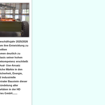
eschäftsjahr 2025/2026
 um ihre Entwicklung zu
ellten
men deutlich zu
Basis seiner hohen
emkompetenz erschließt
Dual- Use-Ansatz
iche Märkte in den
icherheit, Energie,
 industrielle
raler Baustein dieser
ündelung aller
itäten in der HD
es GmbH.......