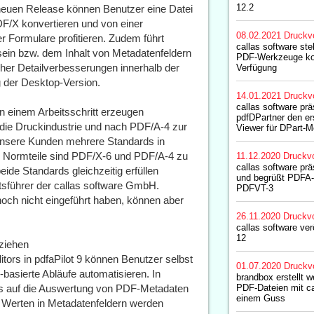
12.2
neuen Release können Benutzer eine Datei
F/X konvertieren und von einer
08.02.2021
Druckv
 Formulare profitieren. Zudem führt
callas software stel
ein bzw. dem Inhalt von Metadatenfeldern
PDF-Werkzeuge ko
cher Detailverbesserungen innerhalb der
Verfügung
 der Desktop-Version.
14.01.2021
Druckv
callas software prä
in einem Arbeitsschritt erzeugen
pdfDPartner den er
r die Druckindustrie und nach PDF/A-4 zur
Viewer für DPart-M
unsere Kunden mehrere Standards in
r Normteile sind PDF/X-6 und PDF/A-4 zu
11.12.2020
Druckvo
callas software prä
eide Standards gleichzeitig erfüllen
und begrüßt PDFA
tsführer der callas software GmbH.
PDFVT-3
 noch nicht eingeführt haben, können aber
26.11.2020
Druckvo
callas software ver
12
ziehen
tors in pdfaPilot 9 können Benutzer selbst
01.07.2020
Druckv
asierte Abläufe automatisieren. In
brandbox erstellt 
kus auf die Auswertung von PDF-Metadaten
PDF-Dateien mit ca
einem Guss
n Werten in Metadatenfeldern werden