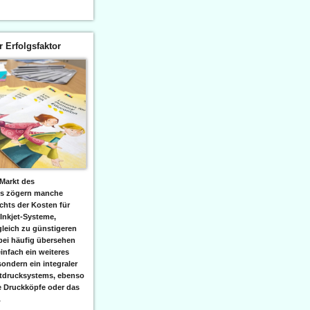
er Erfolgsfaktor
Markt des
ks zögern manche
hts der Kosten für
 Inkjet-Systeme,
leich zu günstigeren
bei häufig übersehen
einfach ein weiteres
sondern ein integraler
etdrucksystems, ebenso
e Druckköpfe oder das
.