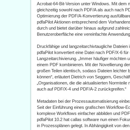
Acrobat-64-Bit-Version unter Windows. Mit dem 
gleichzeitig sowohl nach PDF/A als auch nach PD
Optimierung der PDF/A-Konvertierung ausfüllbarer
pdfaPilot Aktionen entsprechend dem Vorhandens
durch und bietet darüber hinaus aufgrund zahlrei
Benutzeroberfläche eine vereinfachte Anwendung
Druckfähige und langzeitarchivtaugliche Dateien 
pdfaPilot konvertiert eine Datei nach PDF/X-6 fü
Langzeitarchivierung. „Immer häufiger möchten 
einem PDF kombinieren. Mit der Novellierung de
großen Teilen identisch, sodass Dateien leichter b
können“, erläutert Dietrich von Seggern, Geschäf
„Organisationen, die die aktualisierten Normteile
auch auf PDF/X-4 und PDF/A-2 zurückgreifen.“
Metadaten bei der Prozessautomatisierung einbe
Seit der Einführung eines grafischen Workflow-Edi
komplexe Workflows einfacher abbilden und PDF-b
pdfaPilot 10.2 hat callas software nun einen Fo
in Prozessplänen gelegt. In Abhängigkeit von de