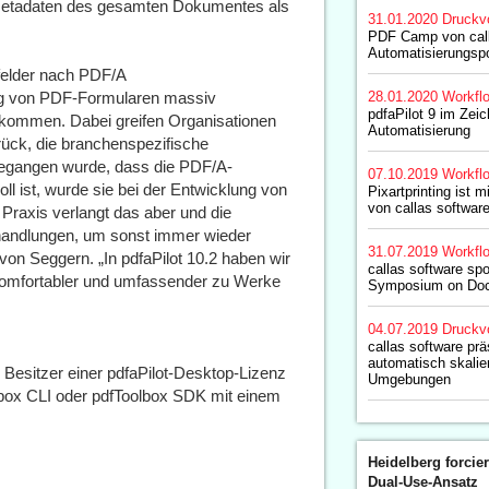
e Metadaten des gesamten Dokumentes als
31.01.2020
Druckv
PDF Camp von call
Automatisierungspo
felder nach PDF/A
ung von PDF-Formularen massiv
28.01.2020
Workfl
pdfaPilot 9 im Zei
z kommen. Dabei greifen Organisationen
Automatisierung
rück, die branchenspezifische
egangen wurde, dass die PDF/A-
07.10.2019
Workfl
ll ist, wurde sie bei der Entwicklung von
Pixartprinting ist 
von callas software
Praxis verlangt das aber und die
handlungen, um sonst immer wieder
31.07.2019
Workfl
von Seggern. „In pdfaPilot 10.2 haben wir
callas software sp
h komfortabler und umfassender zu Werke
Symposium on Doc
04.07.2019
Druckv
callas software prä
automatisch skalie
für Besitzer einer pdfaPilot-Desktop-Lizenz
Umgebungen
lbox CLI oder pdfToolbox SDK mit einem
Heidelberg forcier
Dual-Use-Ansatz