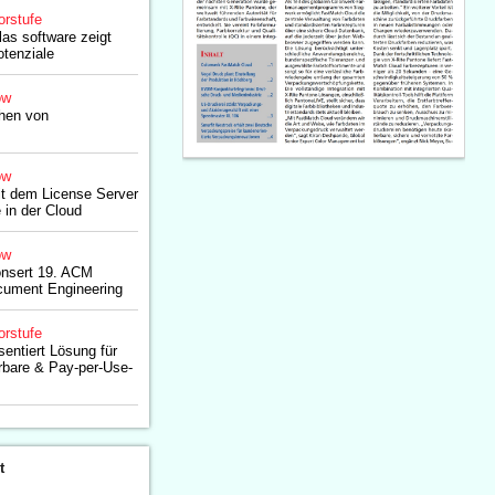
orstufe
as software zeigt
tenziale
ow
chen von
ow
mit dem License Server
 in der Cloud
ow
onsert 19. ACM
ument Engineering
orstufe
sentiert Lösung für
rbare & Pay-per-Use-
t