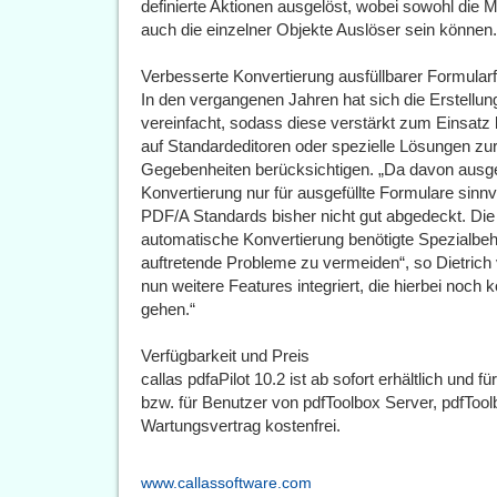
definierte Aktionen ausgelöst, wobei sowohl di
auch die einzelner Objekte Auslöser sein können.
Verbesserte Konvertierung ausfüllbarer Formular
In den vergangenen Jahren hat sich die Erstell
vereinfacht, sodass diese verstärkt zum Einsat
auf Standardeditoren oder spezielle Lösungen zu
Gegebenheiten berücksichtigen. „Da davon ausg
Konvertierung nur für ausgefüllte Formulare sinnvo
PDF/A Standards bisher nicht gut abgedeckt. Die 
automatische Konvertierung benötigte Spezialbe
auftretende Probleme zu vermeiden“, so Dietrich 
nun weitere Features integriert, die hierbei noc
gehen.“
Verfügbarkeit und Preis
callas pdfaPilot 10.2 ist ab sofort erhältlich und 
bzw. für Benutzer von pdfToolbox Server, pdfToo
Wartungsvertrag kostenfrei.
www.callassoftware.com