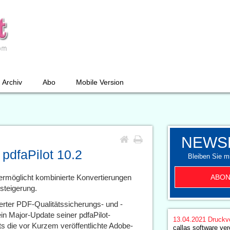
Archiv
Abo
Mobile Version
NEWS
 pdfaPilot 10.2
Bleiben Sie mi
ABON
ermöglicht kombinierte Konvertierungen
ssteigerung.
ierter PDF-Qualitätssicherungs- und -
in Major-Update seiner pdfaPilot-
13.04.2021
Druckv
its die vor Kurzem veröffentlichte Adobe-
callas software ver