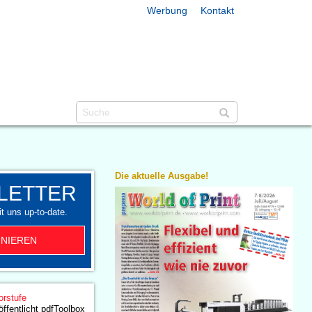
Werbung
Kontakt
Die aktuelle Ausgabe!
LETTER
t uns up-to-date.
NIEREN
orstufe
öffentlicht pdfToolbox