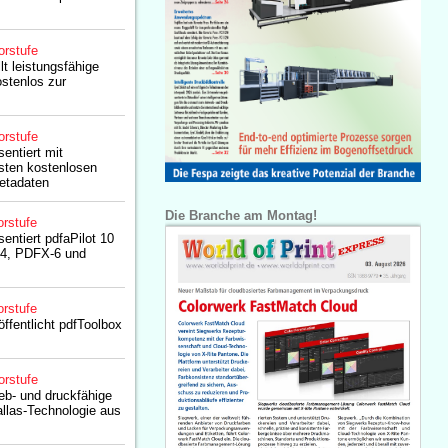
orstufe
lt leistungsfähige
stenlos zur
orstufe
sentiert mit
sten kostenlosen
etadaten
Die Branche am Montag!
rstufe
sentiert pdfaPilot 10
-4, PDFX-6 und
rstufe
öffentlicht pdfToolbox
orstufe
web- und druckfähige
llas-Technologie aus