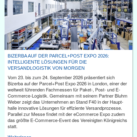
BIZERBA AUF DER PARCEL+POST EXPO 2026:
INTELLIGENTE LÖSUNGEN FÜR DIE
VERSANDLOGISTIK VON MORGEN
Vom 23. bis zum 24. September 2026 präsentiert sich
Bizerba auf der Parcel+Post Expo 2026 in London, einer der
weltweit führenden Fachmessen für Paket-, Post- und E-
Commerce-Logistik. Gemeinsam mit seinem Partner Bluhm
Weber zeigt das Unternehmen an Stand F40 in der Haupt­
halle innovative Lösungen für effiziente Versandprozesse.
Parallel zur Messe findet mit der eCommerce Expo zudem
das größte E-Commerce-Event des Vereinigten Königreichs
statt.
Weiterlesen...