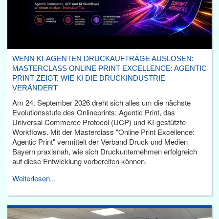
WENN KI-AGENTEN DRUCKAUFTRÄGE AUSLÖSEN:
MASTERCLASS ONLINE PRINT EXCELLENCE: AGENTIC
PRINT ZEIGT, WIE KI DIE DRUCKINDUSTRIE
VERÄNDERT
Am 24. September 2026 dreht sich alles um die nächste
Evolutionsstufe des Onlineprints: Agentic Print, das
Universal Commerce Protocol (UCP) und KI-gestützte
Workflows. Mit der Masterclass "Online Print Excellence:
Agentic Print" vermittelt der Verband Druck und Medien
Bayern praxisnah, wie sich Druckunternehmen erfolgreich
auf diese Entwicklung vorbereiten können.
Weiterlesen...