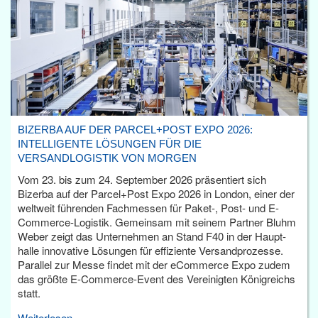
BIZERBA AUF DER PARCEL+POST EXPO 2026:
INTELLIGENTE LÖSUNGEN FÜR DIE
VERSANDLOGISTIK VON MORGEN
Vom 23. bis zum 24. September 2026 präsentiert sich
Bizerba auf der Parcel+Post Expo 2026 in London, einer der
weltweit führenden Fachmessen für Paket-, Post- und E-
Commerce-Logistik. Gemeinsam mit seinem Partner Bluhm
Weber zeigt das Unternehmen an Stand F40 in der Haupt­
halle innovative Lösungen für effiziente Versandprozesse.
Parallel zur Messe findet mit der eCommerce Expo zudem
das größte E-Commerce-Event des Vereinigten Königreichs
statt.
Weiterlesen...