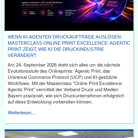
WENN KI-AGENTEN DRUCKAUFTRÄGE AUSLÖSEN:
MASTERCLASS ONLINE PRINT EXCELLENCE: AGENTIC
PRINT ZEIGT, WIE KI DIE DRUCKINDUSTRIE
VERÄNDERT
Am 24. September 2026 dreht sich alles um die nächste
Evolutionsstufe des Onlineprints: Agentic Print, das
Universal Commerce Protocol (UCP) und KI-gestützte
Workflows. Mit der Masterclass "Online Print Excellence:
Agentic Print" vermittelt der Verband Druck und Medien
Bayern praxisnah, wie sich Druckunternehmen erfolgreich
auf diese Entwicklung vorbereiten können.
Weiterlesen...