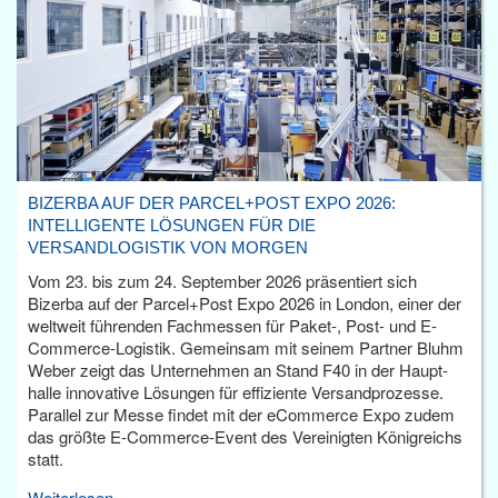
BIZERBA AUF DER PARCEL+POST EXPO 2026:
INTELLIGENTE LÖSUNGEN FÜR DIE
VERSANDLOGISTIK VON MORGEN
Vom 23. bis zum 24. September 2026 präsentiert sich
Bizerba auf der Parcel+Post Expo 2026 in London, einer der
weltweit führenden Fachmessen für Paket-, Post- und E-
Commerce-Logistik. Gemeinsam mit seinem Partner Bluhm
Weber zeigt das Unternehmen an Stand F40 in der Haupt­
halle innovative Lösungen für effiziente Versandprozesse.
Parallel zur Messe findet mit der eCommerce Expo zudem
das größte E-Commerce-Event des Vereinigten Königreichs
statt.
Weiterlesen...