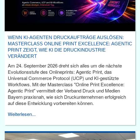
WENN KI-AGENTEN DRUCKAUFTRÄGE AUSLÖSEN:
MASTERCLASS ONLINE PRINT EXCELLENCE: AGENTIC
PRINT ZEIGT, WIE KI DIE DRUCKINDUSTRIE
VERÄNDERT
Am 24. September 2026 dreht sich alles um die nächste
Evolutionsstufe des Onlineprints: Agentic Print, das
Universal Commerce Protocol (UCP) und KI-gestützte
Workflows. Mit der Masterclass "Online Print Excellence:
Agentic Print" vermittelt der Verband Druck und Medien
Bayern praxisnah, wie sich Druckunternehmen erfolgreich
auf diese Entwicklung vorbereiten können.
Weiterlesen...