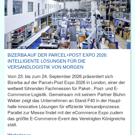
BIZERBA AUF DER PARCEL+POST EXPO 2026:
INTELLIGENTE LÖSUNGEN FÜR DIE
VERSANDLOGISTIK VON MORGEN
Vom 23. bis zum 24. September 2026 präsentiert sich
Bizerba auf der Parcel+Post Expo 2026 in London, einer der
weltweit führenden Fachmessen für Paket-, Post- und E-
Commerce-Logistik. Gemeinsam mit seinem Partner Bluhm
Weber zeigt das Unternehmen an Stand F40 in der Haupt­
halle innovative Lösungen für effiziente Versandprozesse.
Parallel zur Messe findet mit der eCommerce Expo zudem
das größte E-Commerce-Event des Vereinigten Königreichs
statt.
Weiterlesen...