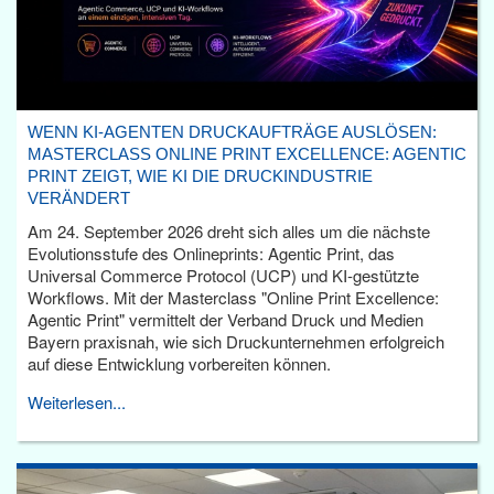
WENN KI-AGENTEN DRUCKAUFTRÄGE AUSLÖSEN:
MASTERCLASS ONLINE PRINT EXCELLENCE: AGENTIC
PRINT ZEIGT, WIE KI DIE DRUCKINDUSTRIE
VERÄNDERT
Am 24. September 2026 dreht sich alles um die nächste
Evolutionsstufe des Onlineprints: Agentic Print, das
Universal Commerce Protocol (UCP) und KI-gestützte
Workflows. Mit der Masterclass "Online Print Excellence:
Agentic Print" vermittelt der Verband Druck und Medien
Bayern praxisnah, wie sich Druckunternehmen erfolgreich
auf diese Entwicklung vorbereiten können.
Weiterlesen...