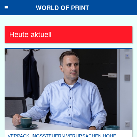
WORLD OF PRINT
Toggle
navigation
Heute aktuell
VERPACKUNGSSTEUERN VERURSACHEN HOHE