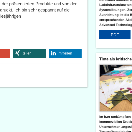
t der präsentierten Produkte und von der
Ladeinfrastruktur und
druckt. Ich bin sehr gespannt auf die
Systemlösungen. Zent
Ausrichtung ist die B
iesjährigen
entsprechenden Aktiv
bs.“
Advanced Technologi
PDF
teilen
mitteilen
Tinte als kritisch
Im hart umkämpften 
kommerziellen Druc
Unternehmen angesic
Tintensätze digitaler