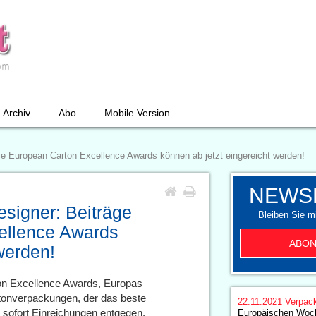
Archiv
Abo
Mobile Version
die European Carton Excellence Awards können ab jetzt eingereicht werden!
NEWS
esigner: Beiträge
Bleiben Sie mi
cellence Awards
ABON
werden!
on Excellence Awards, Europas
artonverpackungen, der das beste
22.11.2021
Verpac
sofort Einreichungen entgegen.
Europäischen Woc