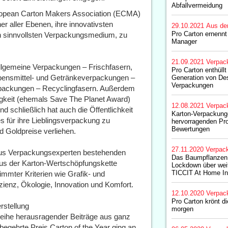
Abfallvermeidung
ropean Carton Makers Association (ECMA)
ner aller Ebenen, ihre innovativsten
29.10.2021
Aus de
Pro Carton ernennt
h sinnvollsten Verpackungsmedium, zu
Manager
21.09.2021
Verpac
Allgemeine Verpackungen – Frischfasern,
Pro Carton enthüllt
bensmittel- und Getränkeverpackungen –
Generation von Des
Verpackungen
rpackungen – Recyclingfasern. Außerdem
tigkeit (ehemals Save The Planet Award)
12.08.2021
Verpac
 schließlich hat auch die Öffentlichkeit
Karton-Verpackung
 für ihre Lieblingsverpackung zu
hervorragenden Pr
Bewertungen
 Goldpreise verliehen.
27.11.2020
Verpac
aus Verpackungsexperten bestehenden
Das Baumpflanzen
 aus der Karton-Wertschöpfungskette
Lockdown über weit
TICCIT At Home Ini
immter Kriterien wie Grafik- und
zienz, Ökologie, Innovation und Komfort.
12.10.2020
Verpac
Pro Carton krönt d
rstellung
morgen
 Reihe herausragender Beiträge aus ganz
egehrte Preis Carton of the Year ging an