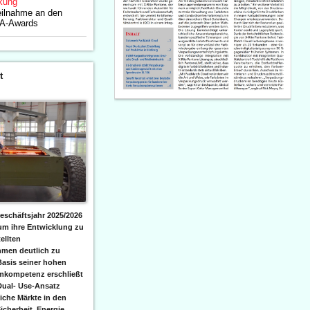
kung
Teilnahme an den
A-Awards
t
eschäftsjahr 2025/2026
 um ihre Entwicklung zu
ellten
men deutlich zu
Basis seiner hohen
emkompetenz erschließt
Dual- Use-Ansatz
iche Märkte in den
icherheit, Energie,