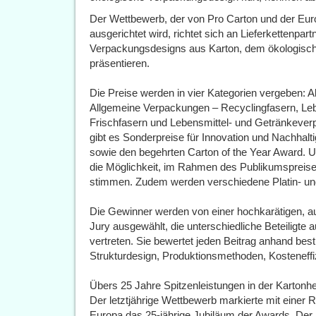
Der Wettbewerb, der von Pro Carton und der Eu
ausgerichtet wird, richtet sich an Lieferkettenpart
Verpackungsdesigns aus Karton, dem ökologisc
präsentieren.
Die Preise werden in vier Kategorien vergeben: 
Allgemeine Verpackungen – Recyclingfasern, Le
Frischfasern und Lebensmittel- und Getränkeve
gibt es Sonderpreise für Innovation und Nachhal
sowie den begehrten Carton of the Year Award. Und
die Möglichkeit, im Rahmen des Publikumspreises
stimmen. Zudem werden verschiedene Platin- und
Die Gewinner werden von einer hochkarätigen, 
Jury ausgewählt, die unterschiedliche Beteiligte
vertreten. Sie bewertet jeden Beitrag anhand best
Strukturdesign, Produktionsmethoden, Kosteneffi
Übers 25 Jahre Spitzenleistungen in der Kartonhe
Der letztjährige Wettbewerb markierte mit einer
Europa das 25-jährige Jubiläum der Awards. Der b