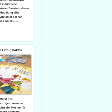
 industrielle
raler Baustein dieser
ündelung aller
itäten in der HD
es GmbH.......
er Erfolgsfaktor
Markt des
ks zögern manche
hts der Kosten für
 Inkjet-Systeme,