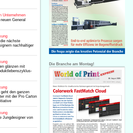
n Unternehmen
 neuen General
kung
 die nächste
ignern nachhaltiger
kung
Die Branche am Montag!
en glänzen mit
oduktlebenszyklus-
kung
 geht den ganzen
er mit der Pro Carton
tiative
kung
ie Jungdesigner von