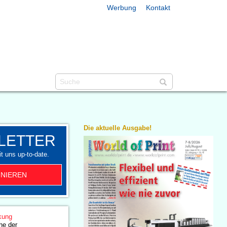
Werbung
Kontakt
Die aktuelle Ausgabe!
LETTER
t uns up-to-date.
NIEREN
kung
he der