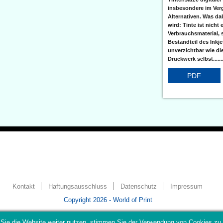
insbesondere im Verg
Alternativen. Was da
wird: Tinte ist nicht 
Verbrauchsmaterial, 
Bestandteil des Inkj
unverzichtbar wie di
Druckwerk selbst......
PDF
Kontakt
Haftungsausschluss
Datenschutz
Impressum
Copyright 2026 - World of Print
Sie die Website weiter nutzen, stimmen Sie der Verwendung von Cookies zu