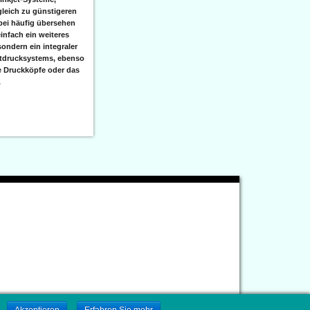
leich zu günstigeren
bei häufig übersehen
einfach ein weiteres
sondern ein integraler
etdrucksystems, ebenso
e Druckköpfe oder das
.
.