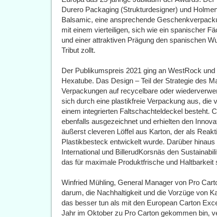
Durero Packaging (Strukturdesigner) und Holmen 
Balsamic, eine ansprechende Geschenkverpackung
mit einem vierteiligen, sich wie ein spanischer 
und einer attraktiven Prägung den spanischen W
Tribut zollt.
Der Publikumspreis 2021 ging an WestRock und 
Hexatube. Das Design – Teil der Strategie des Ma
Verpackungen auf recycelbare oder wiederverwe
sich durch eine plastikfreie Verpackung aus, die 
einem integrierten Faltschachteldeckel besteht
ebenfalls ausgezeichnet und erhielten den Innova
äußerst cleveren Löffel aus Karton, der als Reak
Plastikbesteck entwickelt wurde. Darüber hina
International und BillerudKorsnäs den Sustainabili
das für maximale Produktfrische und Haltbarkeit
Winfried Mühling, General Manager von Pro Carto
darum, die Nachhaltigkeit und die Vorzüge von 
das besser tun als mit den European Carton Exce
Jahr im Oktober zu Pro Carton gekommen bin, ver