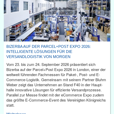
BIZERBA AUF DER PARCEL+POST EXPO 2026:
INTELLIGENTE LÖSUNGEN FÜR DIE
VERSANDLOGISTIK VON MORGEN
Vom 23. bis zum 24. September 2026 präsentiert sich
Bizerba auf der Parcel+Post Expo 2026 in London, einer der
weltweit führenden Fachmessen für Paket-, Post- und E-
Commerce-Logistik. Gemeinsam mit seinem Partner Bluhm
Weber zeigt das Unternehmen an Stand F40 in der Haupt­
halle innovative Lösungen für effiziente Versandprozesse.
Parallel zur Messe findet mit der eCommerce Expo zudem
das größte E-Commerce-Event des Vereinigten Königreichs
statt.
Weiterlesen...