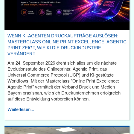
WENN KI-AGENTEN DRUCKAUFTRÄGE AUSLÖSEN:
MASTERCLASS ONLINE PRINT EXCELLENCE: AGENTIC
PRINT ZEIGT, WIE KI DIE DRUCKINDUSTRIE
VERÄNDERT
Am 24. September 2026 dreht sich alles um die nächste
Evolutionsstufe des Onlineprints: Agentic Print, das
Universal Commerce Protocol (UCP) und KI-gestützte
Workflows. Mit der Masterclass "Online Print Excellence:
Agentic Print" vermittelt der Verband Druck und Medien
Bayern praxisnah, wie sich Druckunternehmen erfolgreich
auf diese Entwicklung vorbereiten können.
Weiterlesen...