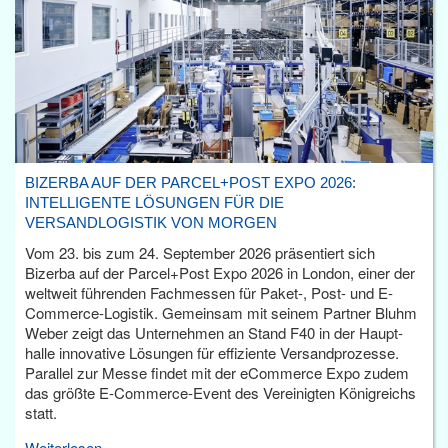
BIZERBA AUF DER PARCEL+POST EXPO 2026:
INTELLIGENTE LÖSUNGEN FÜR DIE
VERSANDLOGISTIK VON MORGEN
Vom 23. bis zum 24. September 2026 präsentiert sich
Bizerba auf der Parcel+Post Expo 2026 in London, einer der
weltweit führenden Fachmessen für Paket-, Post- und E-
Commerce-Logistik. Gemeinsam mit seinem Partner Bluhm
Weber zeigt das Unternehmen an Stand F40 in der Haupt­
halle innovative Lösungen für effiziente Versandprozesse.
Parallel zur Messe findet mit der eCommerce Expo zudem
das größte E-Commerce-Event des Vereinigten Königreichs
statt.
Weiterlesen...