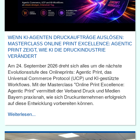
WENN KI-AGENTEN DRUCKAUFTRÄGE AUSLÖSEN:
MASTERCLASS ONLINE PRINT EXCELLENCE: AGENTIC
PRINT ZEIGT, WIE KI DIE DRUCKINDUSTRIE
VERÄNDERT
Am 24. September 2026 dreht sich alles um die nächste
Evolutionsstufe des Onlineprints: Agentic Print, das
Universal Commerce Protocol (UCP) und KI-gestützte
Workflows. Mit der Masterclass "Online Print Excellence:
Agentic Print" vermittelt der Verband Druck und Medien
Bayern praxisnah, wie sich Druckunternehmen erfolgreich
auf diese Entwicklung vorbereiten können.
Weiterlesen...