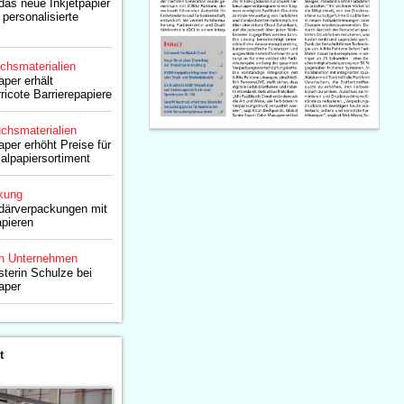
das neue Inkjetpapier
 personalisierte
chsmaterialien
aper erhält
ricote Barrierepapiere
chsmaterialien
aper erhöht Preise für
alpapiersortiment
kung
därverpackungen mit
apieren
n Unternehmen
terin Schulze bei
aper
t