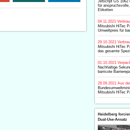
Jetscript GS 1062 
für anspruchsvolle,
Etiketten
04.11.2021
Verbrau
Mitsubishi HiTec P
Umweltpreis für bar
29.10.2021
Verbrau
Mitsubishi HiTec P
das gesamte Spezi
01.10.2021
Verpac
Nachhaltige Sekun
barricote Barrierep
28.09.2021
Aus de
Bundesumweltminis
Mitsubishi HiTec P
Heidelberg forcier
Dual-Use-Ansatz