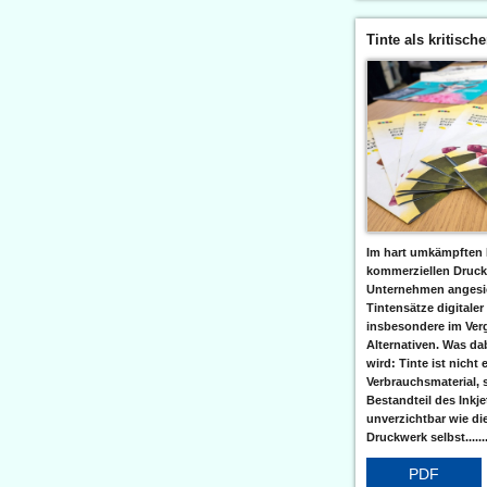
Tinte als kritisch
Im hart umkämpften 
kommerziellen Druc
Unternehmen angesic
Tintensätze digitaler
insbesondere im Verg
Alternativen. Was da
wird: Tinte ist nicht 
Verbrauchsmaterial, 
Bestandteil des Inkj
unverzichtbar wie di
Druckwerk selbst......
PDF