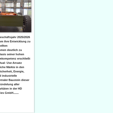
eschäftsjahr 2025/2026
 um ihre Entwicklung zu
ellten
men deutlich zu
Basis seiner hohen
emkompetenz erschließt
Dual- Use-Ansatz
iche Märkte in den
icherheit, Energie,
 industrielle
raler Baustein dieser
ündelung aller
itäten in der HD
es GmbH.......