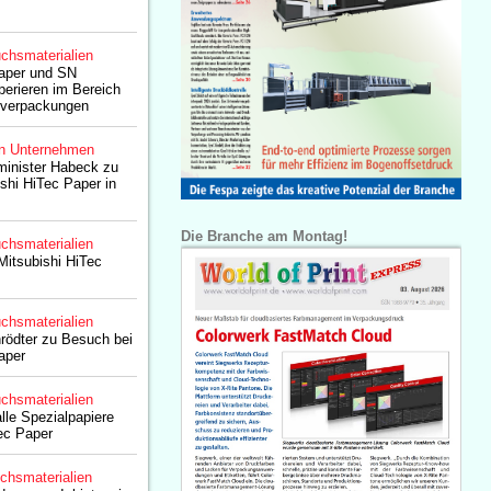
chsmaterialien
Paper und SN
erieren im Bereich
erverpackungen
n Unternehmen
minister Habeck zu
shi HiTec Paper in
Die Branche am Montag!
chsmaterialien
Mitsubishi HiTec
chsmaterialien
rödter zu Besuch bei
aper
chsmaterialien
lle Spezialpapiere
ec Paper
chsmaterialien