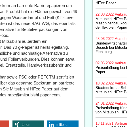
HiTec Paper
ktrum an barricote Barrierepapieren um
s Produkt hat ein Flächengewicht von 49
22.08.2022
Verbrau
n gegen Wasserdampf und Fett (KIT-Level
Mitsubishi HiTec 
eiten ist das neue BAG WG, das ebenfalls
Maschinenbau koop
der flexiblen Papi
Alternative für Beutelverpackungen von
Food.
23.06.2022
Aus de
t Mitsubishi außerdem ein
Bundeswirtschafts
 Das 70 g-Papier ist heißsiegelfähig,
Besuch bei Mitsubi
Flensburg
ndliche und nachhaltige Alternative zu
 und Folienverbunden. Dies können etwa
02.06.2022
Verbrau
el, Ersatzteile, Handwerkszubehör und
Preiserhöhung bei 
Paper
erbar sowie FSC oder PEFCTM zertifiziert
 über das gesamte Spektrum an barricote
10.02.2022
Verbrau
Staatssekretär Sch
Sie Mitsubishi HiTec Paper auf dem
Mitsubishi HiTec P
sales.mpe@mitsubishi-paper.com.
24.01.2022
Verbrau
Preiserhöhung für a
von Mitsubishi HiT
13.11.2021
Verbrau
teilen
mitteilen