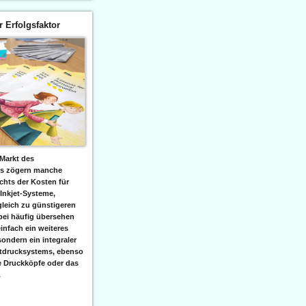
er Erfolgsfaktor
Markt des
ks zögern manche
hts der Kosten für
 Inkjet-Systeme,
leich zu günstigeren
bei häufig übersehen
einfach ein weiteres
sondern ein integraler
etdrucksystems, ebenso
e Druckköpfe oder das
.