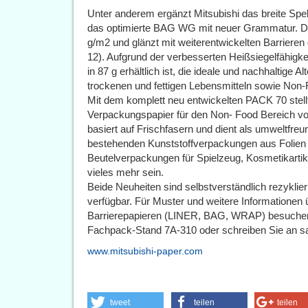
Unter anderem ergänzt Mitsubishi das breite Spe
das optimierte BAG WG mit neuer Grammatur. Da
g/m2 und glänzt mit weiterentwickelten Barriere
12). Aufgrund der verbesserten Heißsiegelfähigk
in 87 g erhältlich ist, die ideale und nachhaltige 
trockenen und fettigen Lebensmitteln sowie Non-
Mit dem komplett neu entwickelten PACK 70 stell
Verpackungspapier für den Non- Food Bereich vor.
basiert auf Frischfasern und dient als umweltfreu
bestehenden Kunststoffverpackungen aus Folien
Beutelverpackungen für Spielzeug, Kosmetikartik
vieles mehr sein.
Beide Neuheiten sind selbstverständlich rezykli
verfügbar. Für Muster und weitere Informationen
Barrierepapieren (LINER, BAG, WRAP) besuchen 
Fachpack-Stand 7A-310 oder schreiben Sie an 
www.mitsubishi-paper.com
tweet
teilen
teilen